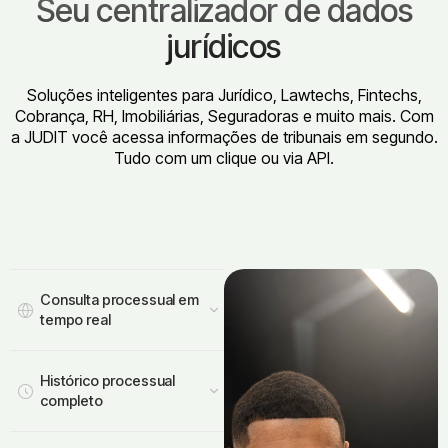
Seu centralizador de dados
jurídicos
Soluções inteligentes para Jurídico, Lawtechs, Fintechs,
Cobrança, RH, Imobiliárias, Seguradoras e muito mais. Com
a JUDIT você acessa informações de tribunais em segundo.
Tudo com um clique ou via API.
Consulta processual em
tempo real
Busque processos ativos
Histórico processual
em todos os tribunais do
completo
país por CPF, CNPJ, OAB
ou número CNJ. Os
Acesse todo o histórico