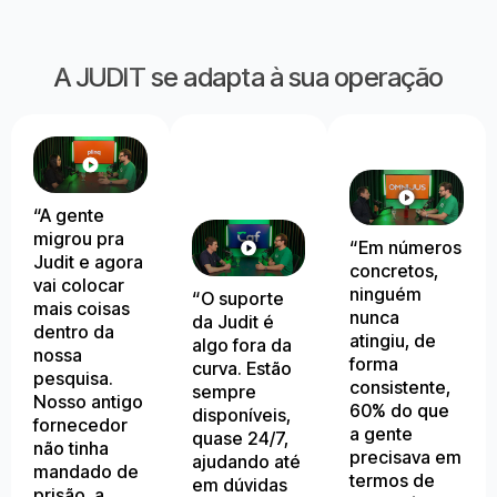
A JUDIT se adapta à sua operação
“A gente
migrou pra
“Em números
Judit e agora
concretos,
vai colocar
ninguém
“O suporte
mais coisas
nunca
da Judit é
dentro da
atingiu, de
algo fora da
nossa
forma
curva. Estão
pesquisa.
consistente,
sempre
Nosso antigo
60% do que
disponíveis,
fornecedor
a gente
quase 24/7,
não tinha
precisava em
ajudando até
mandado de
termos de
em dúvidas
prisão, a