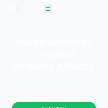
Sua infraestrutura
completa
de dados Jurídicos
Da API à Plataforma, conectamos mais de 90 tribunais para
apoiar análises de risco, compliance, crédito e gestão
jurídica.