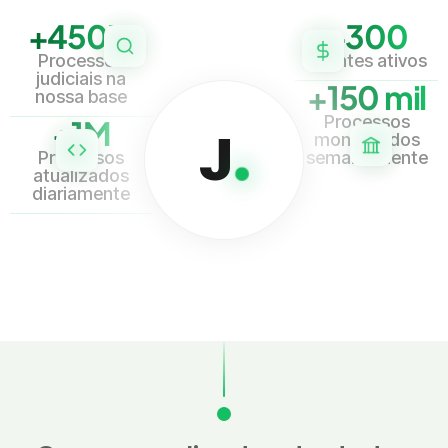
+450M
+300
Processos
Clientes ativos
judiciais na
+150 mil
nossa base
Processos
+1M
J
monitorados
Processos
semanalmente
atualizados
diariamente