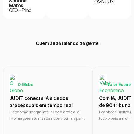
Sabrine
OMNIJUS
Matos
CEO - Plinq
Quem anda falando da gente
O Globo
Valor Econôm
JUDIT conecta IA a dados
Com IA, JUDIT 
processuais em tempo real
de 90 tribunai
Plataforma integra inteligência artificial a
Legaltech unifica i
informações atualizadas dos tribunais para
todo o país em uma 
acelerar a rotina jurídica.
escritórios, fundos e 