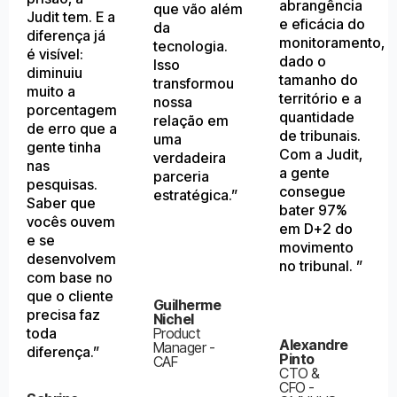
abrangência
que vão além
Judit tem. E a
e eficácia do
da
diferença já
monitoramento,
tecnologia.
é visível:
dado o
Isso
diminuiu
tamanho do
transformou
muito a
território e a
nossa
porcentagem
quantidade
relação em
de erro que a
de tribunais.
uma
gente tinha
Com a Judit,
verdadeira
nas
a gente
parceria
pesquisas.
consegue
estratégica.”
Saber que
bater 97%
vocês ouvem
em D+2 do
e se
movimento
desenvolvem
no tribunal. ”
com base no
que o cliente
Guilherme
precisa faz
Nichel
Product
toda
Alexandre
Manager -
diferença.”
Pinto
CAF
CTO &
CFO -