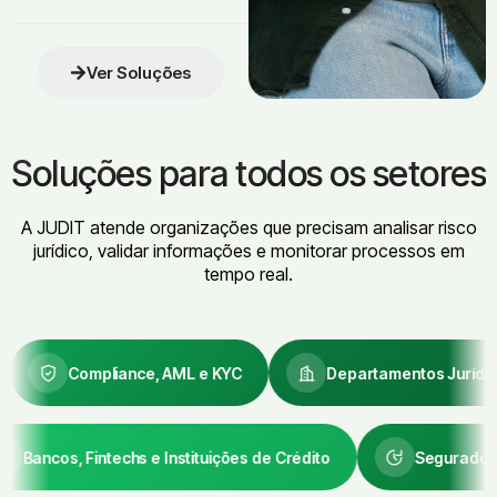
trabalho manual de
com dados processuais.
pesquisa processual.
Identifique e avalie
Fintechs e bureaus de
oportunidades em
Ver Soluções
crédito usam a JUDIT para
precatórios federais,
adicionar uma camada
estaduais e municipais.
judicial à análise de risco.
Acesse dados processuais
Soluções para todos os setores
que subsidiam a
precificação e a tomada de
decisão na compra de
A JUDIT atende organizações que precisam analisar risco
ativos judiciais.
jurídico, validar informações e monitorar processos em
tempo real.
Compliance, AML e KYC
Departamentos Jurídicos Corpo
Bancos, Fintechs e Instituições de Crédito
Se