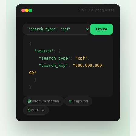
POST /v1/requests
Enviar
{
"search"
: {
"search_type"
:
"cpf"
,
"search_key"
:
"999.999.999-
99"
}
}
Cobertura nacional
Tempo real
Webhook