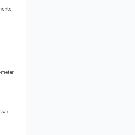
mente
ometer
ssar