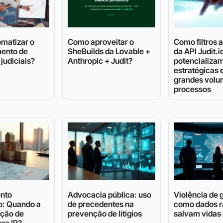
matizar o
Como aproveitar o
Como filtros
ento de
SheBuilds da Lovable +
da API Judit.i
judiciais?
Anthropic + Judit?
potencializam
estratégicas
grandes volu
processos
nto
Advocacia pública: uso
Violência de 
o: Quando a
de precedentes na
como dados r
ação de
prevenção de litígios
salvam vidas 