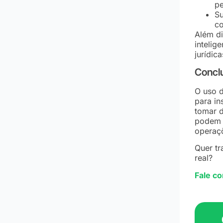
pe
Su
co
Além di
intelig
jurídica
Concl
O uso 
para in
tomar d
podem c
operaç
Quer tr
real?
Fale c