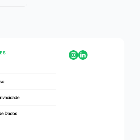
ES
so
Privacidade
 de Dados