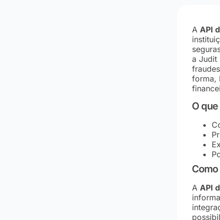
A
API d
institu
seguras
a Judit
fraudes
forma, 
finance
O que 
Co
Pr
Ex
Po
Como a
A
API d
informa
integra
possibi