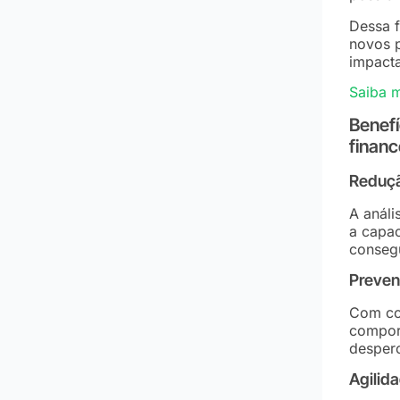
Dessa 
novos 
impacta
Saiba m
Benefí
financ
Reduçã
A análi
a capac
conseg
Preven
Com con
comport
desperc
Agilid