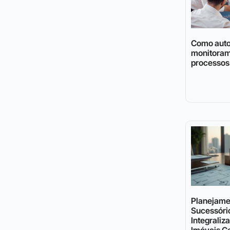
Como auto
monitoram
processos 
Planejame
Sucessóri
Integraliz