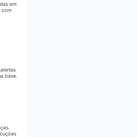
adas em
a com
alertas
a base.
ças.
ecuções