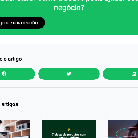
negócio?
gende uma reunião
 o artigo
 artigos