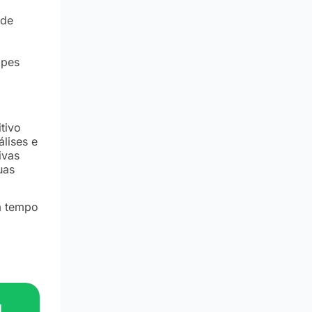
 de
ipes
tivo
álises e
ivas
uas
em tempo
u