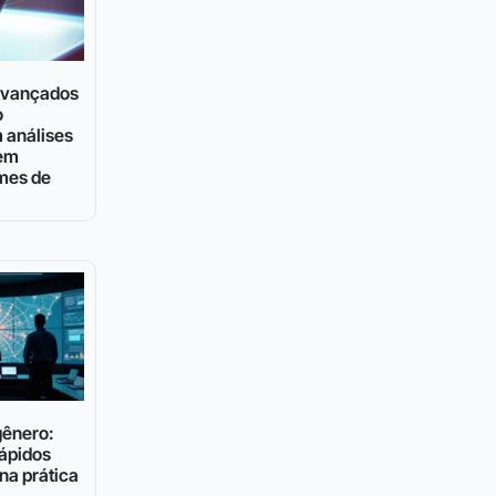
 avançados
o
 análises
 em
mes de
gênero:
ápidos
na prática