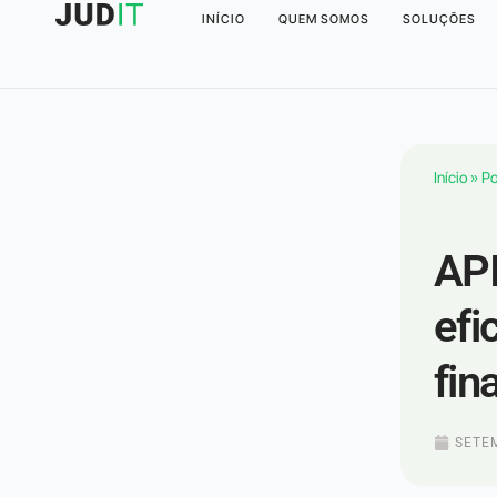
INÍCIO
QUEM SOMOS
SOLUÇÕES
Início
»
Po
API
efi
fin
SETEM