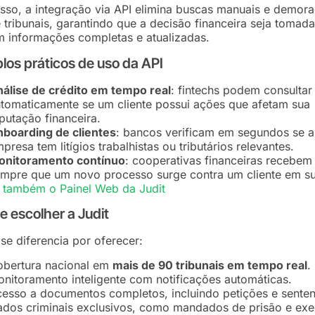
sso, a integração via API elimina buscas manuais e demor
e tribunais, garantindo que a decisão financeira seja tomad
 informações completas e atualizadas.
os práticos de uso da API
álise de crédito em tempo real
: fintechs podem consultar
tomaticamente se um cliente possui ações que afetam sua
putação financeira.
boarding de clientes
: bancos verificam em segundos se a
presa tem litígios trabalhistas ou tributários relevantes.
onitoramento contínuo
: cooperativas financeiras recebem 
mpre que um novo processo surge contra um cliente em su
 também o Painel Web da Judit
e escolher a Judit
 se diferencia por oferecer:
bertura nacional em
mais de 90 tribunais em tempo real
.
nitoramento inteligente com notificações automáticas.
esso a documentos completos, incluindo petições e senten
dos criminais exclusivos, como mandados de prisão e ex