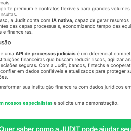
nais.
porte premium e contratos flexíveis para grandes volumes
nsultas.
sso, a Judit conta com
IA nativa
, capaz de gerar resumos
entes das capas processuais, economizando tempo das equ
s e financeiras.
usão
de uma
API de processos judiciais
é um diferencial competi
stituições financeiras que buscam reduzir riscos, agilizar an
ecisões seguras. Com a Judit, bancos, fintechs e cooperat
onfiar em dados confiáveis e atualizados para proteger s
ões.
ansformar sua instituição financeira com dados jurídicos 
om nossos especialistas
e solicite uma demonstração.
Quer saber como a JUDIT pode ajudar se