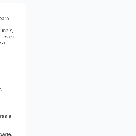
para
unais,
prevenir
ssa
s
ras a
a
parte.