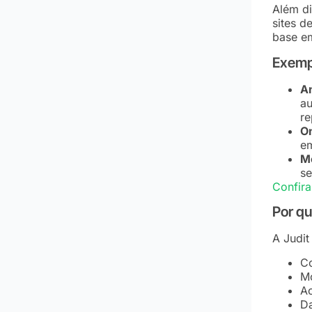
Além di
sites d
base em
Exempl
An
au
re
On
em
M
se
Confira
Por qu
A Judit
Co
Mo
Ac
Da