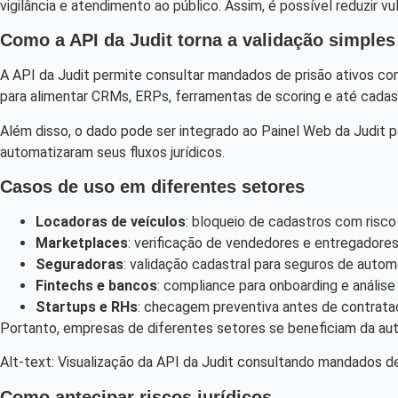
vigilância e atendimento ao público. Assim, é possível reduzir vu
Como a API da Judit torna a validação simples
A API da Judit permite consultar mandados de prisão ativos com
para alimentar CRMs, ERPs, ferramentas de scoring e até cadast
Além disso, o dado pode ser integrado ao Painel Web da Judit 
automatizaram seus fluxos jurídicos.
Casos de uso em diferentes setores
Locadoras de veículos
: bloqueio de cadastros com risco 
Marketplaces
: verificação de vendedores e entregadore
Seguradoras
: validação cadastral para seguros de autom
Fintechs e bancos
: compliance para onboarding e análise
Startups e RHs
: checagem preventiva antes de contrat
Portanto, empresas de diferentes setores se beneficiam da aut
Alt-text: Visualização da API da Judit consultando mandados de
Como antecipar riscos jurídicos