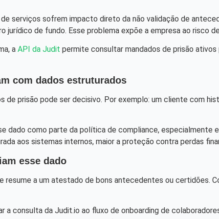
 de serviços sofrem impacto direto da não validação de antece
o jurídico de fundo. Esse problema expõe a empresa ao risco d
rma, a
API da Judit
permite consultar mandados de prisão ativos 
dam com dados estruturados
s de prisão pode ser decisivo. Por exemplo: um cliente com hist
e dado como parte da política de compliance, especialmente em 
rada aos sistemas internos, maior a proteção contra perdas finan
ciam esse dado
se resume a um atestado de bons antecedentes ou certidões. C
r a consulta da Judit.io ao fluxo de onboarding de colaborador