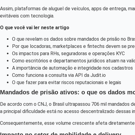
Assim, plataformas de aluguel de veículos, apps de entrega, ma
evitáveis com tecnologia.
O que você vai ler neste artigo
O que revelam os dados sobre mandados de prisão no Bras
Por que locadoras, marketplaces e fintechs devem se pr
Os impactos para RHs, seguradoras e operações KYC
Como escritórios e departamentos jurídicos atuam na val
A importância de automação e integridade nos cadastros
Como funciona a consulta via API da Judit.io
O que fazer para evitar riscos reputacionais e legais
Mandados de prisão ativos: o que os dados m
De acordo com o CNJ, o Brasil ultrapassou 706 mil mandados de 
a principal dificuldade está no acesso descentralizado dessas 
Consequentemente, esse volume crescente afeta diretamente s
Impacto no setor de mobilidade e delivery