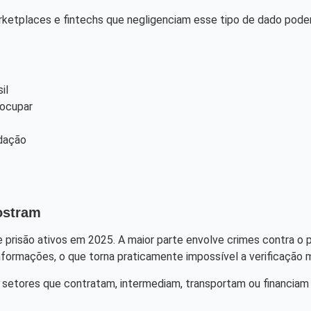
rketplaces e fintechs que negligenciam esse tipo de dado podem
il
eocupar
idação
ostram
prisão ativos em 2025. A maior parte envolve crimes contra o pa
informações, o que torna praticamente impossível a verificação 
etores que contratam, intermediam, transportam ou financiam 