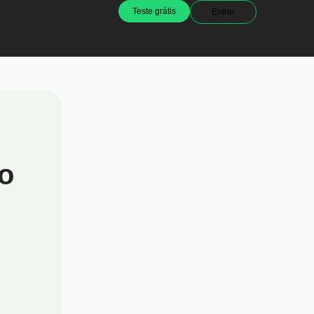
Teste grátis
Entrar
AÇÃO API
BLOG
mo