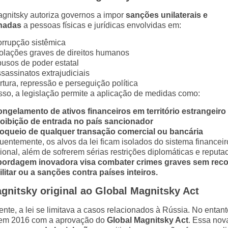
agnitsky autoriza governos a impor
sanções unilaterais e
onadas
a pessoas físicas e jurídicas envolvidas em:
rrupção sistêmica
olações graves de direitos humanos
usos de poder estatal
sassinatos extrajudiciais
rtura, repressão e perseguição política
sso, a legislação permite a aplicação de medidas como:
ngelamento de ativos financeiros em território estrangeiro
oibição de entrada no país sancionador
oqueio de qualquer transação comercial ou bancária
entemente, os alvos da lei ficam isolados do sistema financeir
ional, além de sofrerem sérias restrições diplomáticas e reputac
bordagem inovadora visa combater crimes graves sem reco
ilitar ou a sanções contra países inteiros.
gnitsky original ao Global Magnitsky Act
ente, a lei se limitava a casos relacionados à Rússia. No entant
em 2016 com a aprovação do
Global Magnitsky Act
. Essa nov