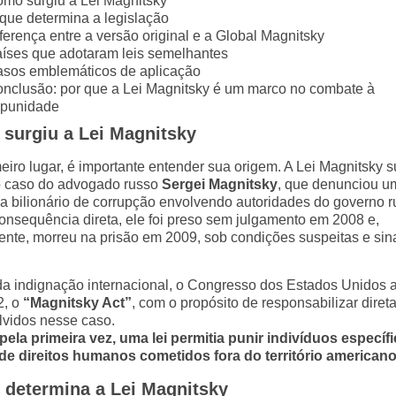
mo surgiu a Lei Magnitsky
que determina a legislação
ferença entre a versão original e a Global Magnitsky
íses que adotaram leis semelhantes
sos emblemáticos de aplicação
nclusão: por que a Lei Magnitsky é um marco no combate à
punidade
surgiu a
Lei Magnitsky
eiro lugar, é importante entender sua origem. A Lei Magnitsky s
do caso do advogado russo
Sergei Magnitsky
, que denunciou u
 bilionário de corrupção envolvendo autoridades do governo r
nsequência direta, ele foi preso sem julgamento em 2008 e,
mente, morreu na prisão em 2009, sob condições suspeitas e sin
da indignação internacional, o Congresso dos Estados Unidos 
2, o
“Magnitsky Act”
, com o propósito de responsabilizar dire
lvidos nesse caso.
pela primeira vez, uma lei permitia punir indivíduos específ
de direitos humanos cometidos fora do território americano
 determina a
Lei Magnitsky