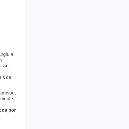
urgiu a
m
usso.
ais de
aprovou,
tamente
icos por
.