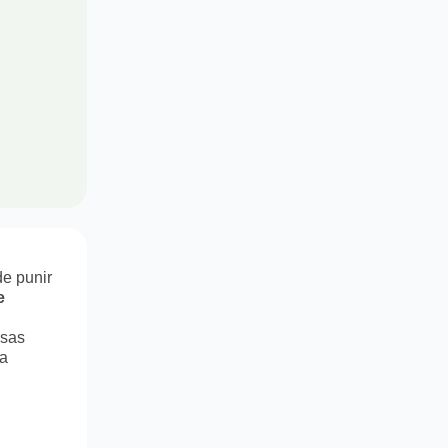
de punir
e
rsas
a