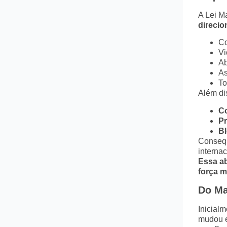
A Lei M
direci
Co
Vi
Ab
As
To
Além di
Co
Pr
Bl
Consequ
internac
Essa a
força m
Do Ma
Inicialm
mudou 