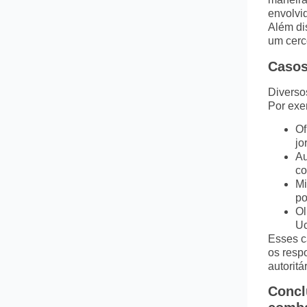
envolvi
Além dis
um cerco
Casos
Diverso
Por exe
Of
jo
Au
co
Mi
po
Ol
Uc
Esses c
os resp
autoritá
Concl