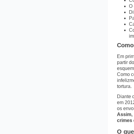
Co
O 
Di
Pa
Ca
Co
im
Como 
Em prim
partir 
esquema
Como co
infeliz
tortura.
Diante 
em 201
os envo
Assim, 
crimes 
O que