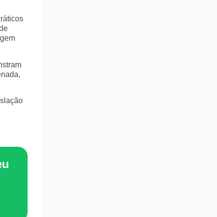
ráticos
 de
dagem
nstram
enada,
islação
eu