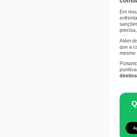
comba
Em res
enfrent
sanções
precisa
Além di
que a c
mesmo s
Portant
punitiv
direito
Q
A