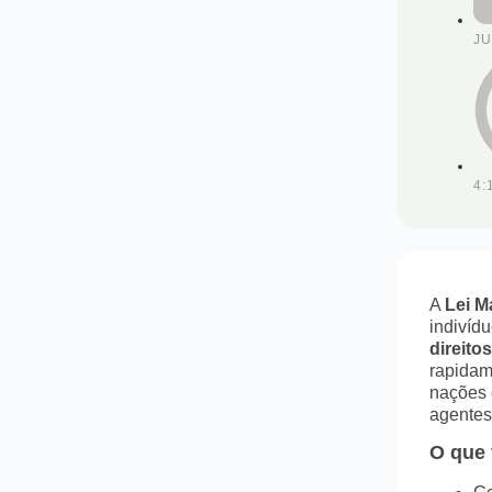
JU
4:
A
Lei M
indivíd
direit
rapidam
nações 
agentes
O que 