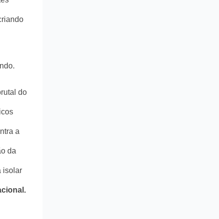
criando
undo.
rutal do
icos
ntra a
ão da
 isolar
cional.