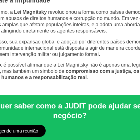
te à impunidade
umo, a
Lei Magnitsky
revolucionou a forma como países democ
am abusos de direitos humanos e corrupção no mundo. Em vez
 amplas que afetam populações inteiras, ela adota uma abor
, atingindo diretamente os agentes responsáveis.
sso, sua expansão global e adoção por diferentes países demo
omunidade internacional está disposta a agir de maneira coord
em intervenção militar ou julgamento formal.
o, é possível afirmar que a Lei Magnitsky não é apenas uma leg
a, mas também um símbolo de
compromisso com a justiça, os
s humanos e a responsabilização real
.
uer saber como a JUDIT pode ajudar s
negócio?
gende uma reunião