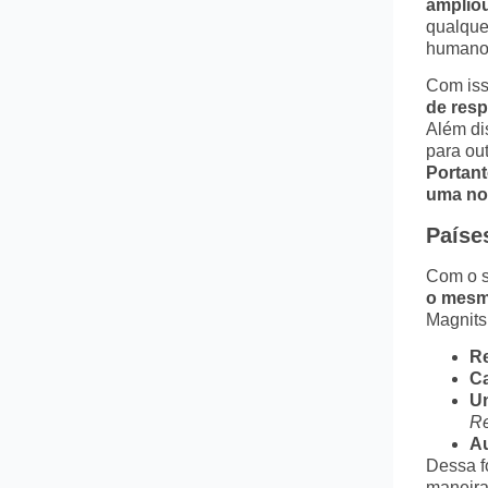
ampliou
qualque
humanos
Com iss
de resp
Além di
para ou
Portant
uma nov
Paíse
Com o s
o mesm
Magnits
R
C
Un
R
Au
Dessa f
maneira