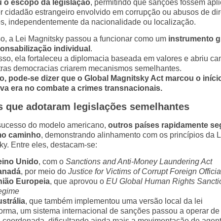
 o escopo da legislação
, permitindo que sanções fossem apl
r cidadão estrangeiro envolvido em corrupção ou abusos de dir
, independentemente da nacionalidade ou localização.
o, a Lei Magnitsky passou a funcionar como um
instrumento g
onsabilização individual
.
sso, ela fortaleceu a diplomacia baseada em valores e abriu c
tras democracias criarem mecanismos semelhantes.
o, pode-se dizer que o Global Magnitsky Act marcou o iníci
a era no combate a crimes transnacionais.
s que adotaram legislações semelhantes
ucesso do modelo americano,
outros países rapidamente se
o caminho
, demonstrando alinhamento com os princípios da L
ky. Entre eles, destacam-se:
eino Unido
, com o
Sanctions and Anti-Money Laundering Act
anadá
, por meio do
Justice for Victims of Corrupt Foreign Officia
ião Europeia
, que aprovou o
EU Global Human Rights Sancti
egime
strália
, que também implementou uma versão local da lei
orma, um sistema internacional de sanções passou a operar de
 coordenada, dificultando ainda mais a movimentação de agen