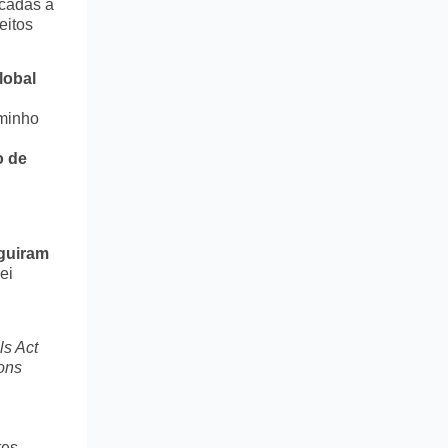
icadas a
eitos
lobal
aminho
o de
guiram
ei
ls Act
ons
tes