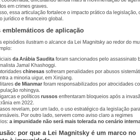
dos em crimes graves.
so, essa articulação fortalece o impacto prático da legislação, 
 jurídico e financeiro global.
 emblemáticos de aplicação
s episódios ilustram o alcance da Lei Magnitsky ao redor do m
mplo:
iciais
da Arábia Saudita
foram sancionados pelo assassinato b
rnalista Jamal Khashoggi.
toridades
chinesas
sofreram penalidades por abusos sistemát
ntra a minoria uigur, em Xinjiang.
litares
de Mianmar
foram responsabilizados por atrocidades co
pulação rohingya.
igarcas e políticos
russos
enfrentaram bloqueios após a invas
rânia em 2022.
asos revelam, por um lado, o uso estratégico da legislação para
onsáveis. Por outro lado, servem como aviso claro a regimes
rios:
a impunidade não será mais tolerada no cenário interna
usão: por que a Lei Magnitsky é um marco no