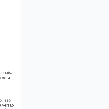
o
ionais.
rrer à
o, isso
a versão