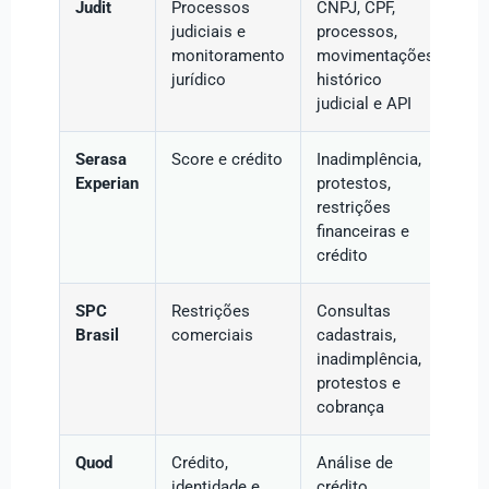
Judit
Processos
CNPJ, CPF,
judiciais e
processos,
monitoramento
movimentações,
jurídico
histórico
judicial e API
Serasa
Score e crédito
Inadimplência,
Experian
protestos,
restrições
financeiras e
crédito
SPC
Restrições
Consultas
Brasil
comerciais
cadastrais,
inadimplência,
protestos e
cobrança
Quod
Crédito,
Análise de
identidade e
crédito,