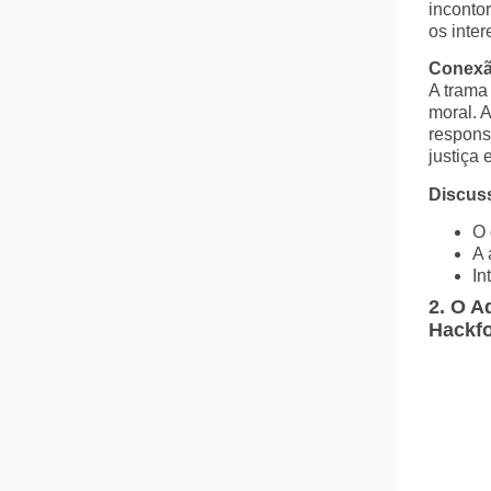
inconto
os inter
Conexão
A trama
moral. A
respons
justiça
Discuss
O 
A 
In
2.
O Ad
Hackf