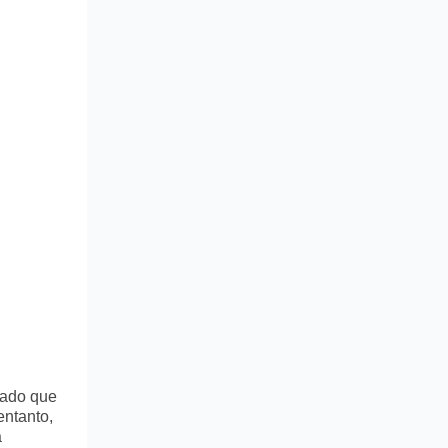
tado que
entanto,
a