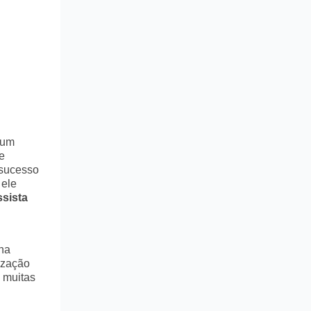
 um
e
 sucesso
 ele
sista
 na
lização
 muitas