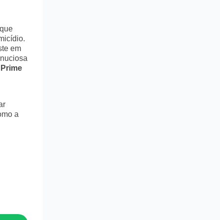
 que
icídio.
ste em
inuciosa
 Prime
ar
como a