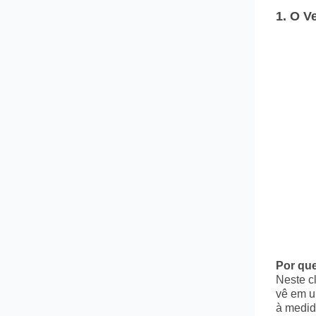
1.
O Ve
Por que
Neste c
vê em u
à medid