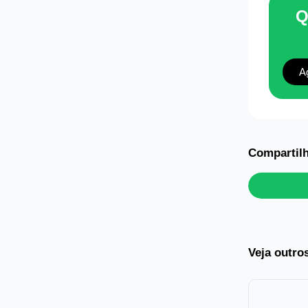
Q
A
Compartilh
Veja outro