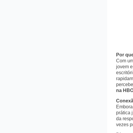
Por que
Com uma
jovem e
escritó
rapidam
percebe
na HBO
Conexão
Embora a
prática 
da resp
vezes p