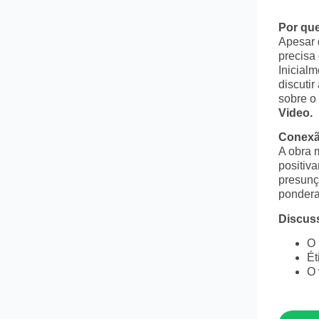
Por que
Apesar d
precisa
Inicial
discuti
sobre o 
Video.
Conexão
A obra 
positiv
presunçã
ponderaç
Discuss
O 
Ét
O 