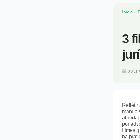
Início
»
P
3 f
jur
JULHO
Refletir
manuais
abordag
por adv
filmes q
na práti