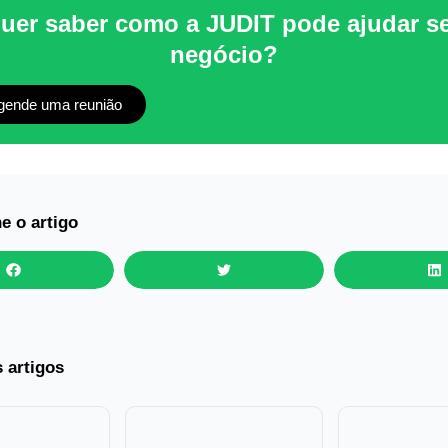
uer saber como a JUDIT pode ajudar s
negócio?
gende uma reunião
e o artigo
s artigos