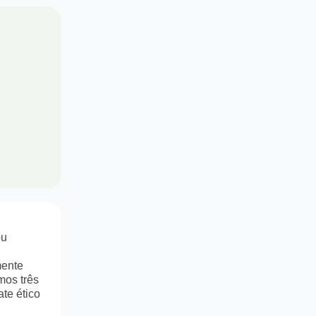
ou
mente
mos três
ate ético