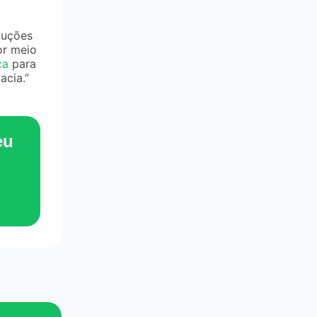
luções
or meio
ca
para
acia.”
eu