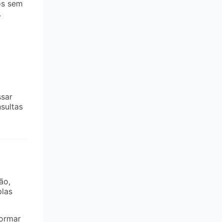
os sem
.
ssar
sultas
ão,
plas
formar