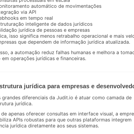
nsultas processuais em escala
onitoramento automático de movimentações
tegração via API
ebhooks em tempo real
truturação inteligente de dados jurídicos
lidação jurídica de pessoas e empresas
ica, isso significa menos retrabalho operacional e mais ve
presas que dependem de informação jurídica atualizada.
isso, a automação reduz falhas humanas e melhora a toma
 em operações jurídicas e financeiras.
estrutura jurídica para empresas e desenvolved
grandes diferenciais da Judit.io é atuar como camada de
rutura jurídica.
de apenas oferecer consultas em interface visual, a empr
biliza APIs robustas para que outras plataformas integrem
ência jurídica diretamente aos seus sistemas.