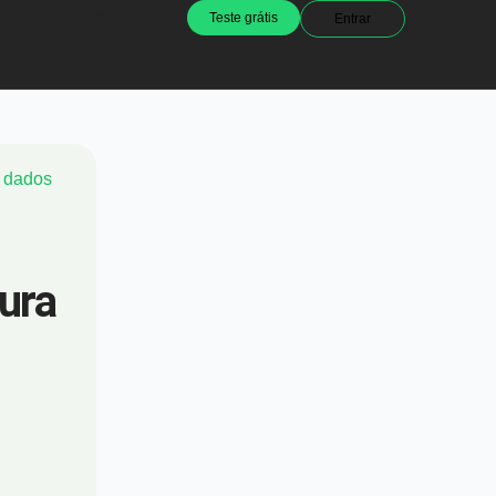
Teste grátis
Entrar
AÇÃO API
BLOG
e dados
ura