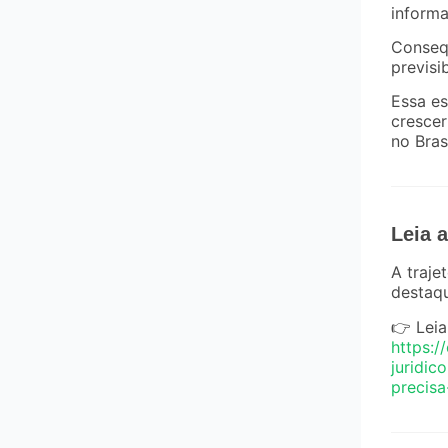
informa
Conseq
previsi
Essa es
crescer
no Brasi
Leia 
A traje
destaqu
👉 Lei
https:/
juridic
precis