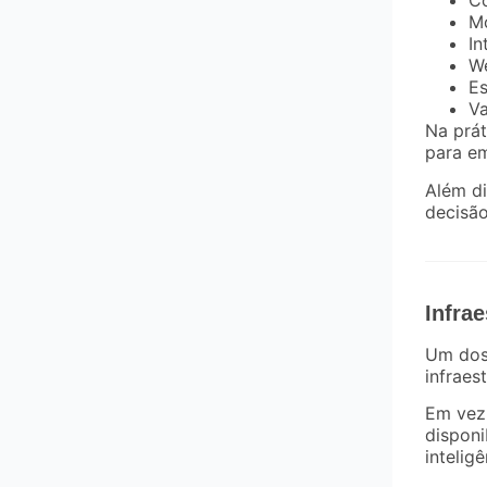
Co
M
In
W
Es
Va
Na prát
para em
Além d
decisão
Infra
Um dos 
infraest
Em vez 
disponi
intelig