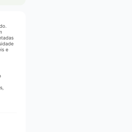
do.
m
entadas
sidade
is e
o
s,