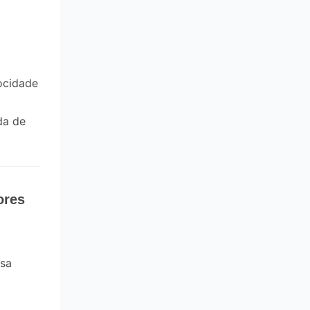
locidade
da de
ores
esa