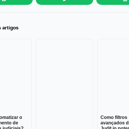
s artigos
omatizar o
Como filtros
mento de
avançados d
 judiciais?
Judit.io pote