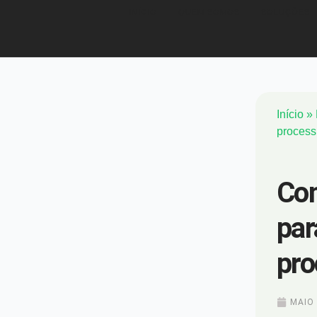
INÍCIO
QUEM SOMOS
SOLUÇÕES
Início
»
process
Com
par
pro
MAIO 