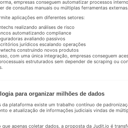
forma, empresas conseguem automatizar processos intern
r de consultas manuais ou múltiplas ferramentas externas
rmite aplicações em diferentes setores:
ntechs realizando análises de risco
ancos automatizando compliance
guradoras avaliando passivos
critórios jurídicos escalando operações
wtechs construindo novos produtos
isso, com uma única integração, empresas conseguem ace
rocessuais estruturados sem depender de scraping ou con
s.
logia para organizar milhões de dados
s da plataforma existe um trabalho contínuo de padronizaç
nto e atualização de informações judiciais vindas de múlti
 que apenas coletar dados, a proposta da Judit.io é trans