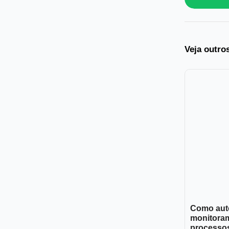
Veja outro
Como aut
monitora
processos