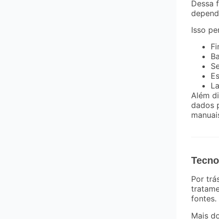
Dessa 
depende
Isso pe
Fi
B
Se
Es
La
Além d
dados p
manuai
Tecno
Por trá
tratame
fontes.
Mais do