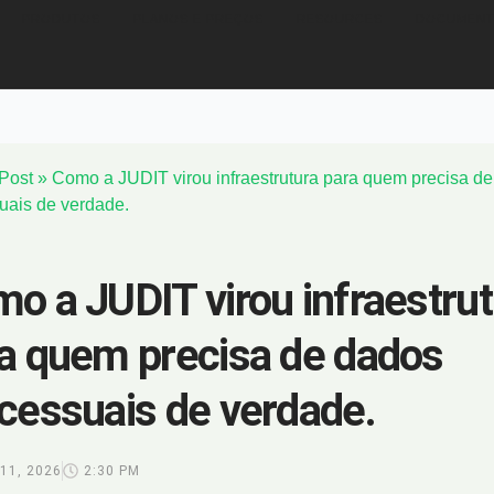
PRODUTOS
PLANOS E PREÇOS
RESOURCES
DOCUMENT
Post
»
Como a JUDIT virou infraestrutura para quem precisa d
uais de verdade.
o a JUDIT virou infraestrut
a quem precisa de dados
cessuais de verdade.
11, 2026
2:30 PM