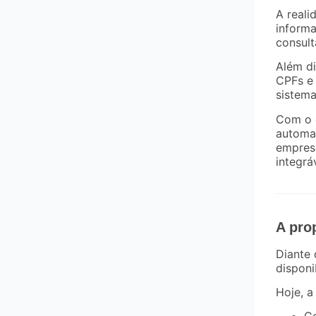
A reali
informa
consul
Além d
CPFs e 
sistema
Com o 
automa
empresa
integrá
A pro
Diante 
disponi
Hoje, a