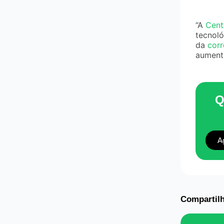
“A
Cent
tecnoló
da
corr
aumenta
Q
A
Compartilh