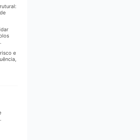
utural:
 de
idar
plos
.
risco e
uência,
e
.