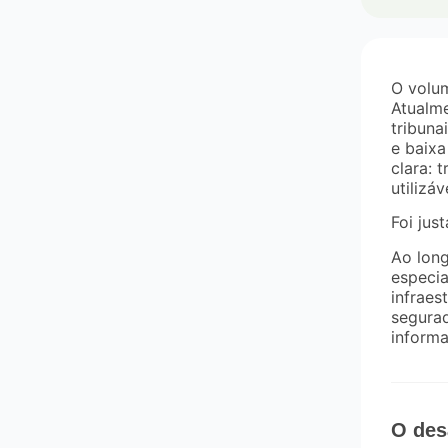
O volum
Atualm
tribuna
e baixa
clara: 
utilizá
Foi jus
Ao long
especia
infraes
segurad
informa
O des