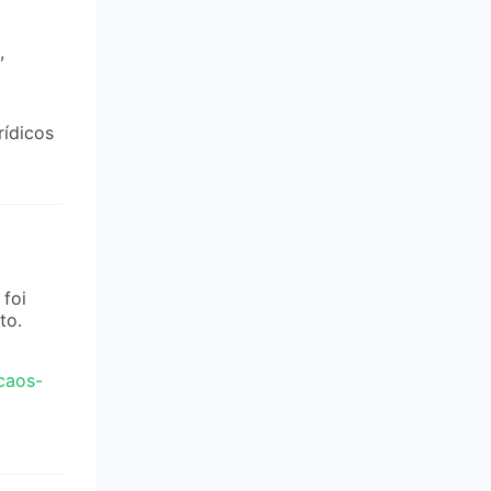
,
rídicos
 foi
to.
-caos-