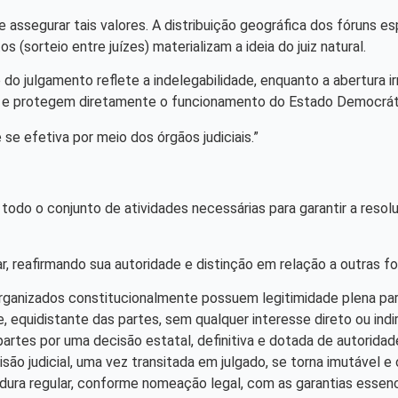
e assegurar tais valores. A distribuição geográfica dos fóruns e
os (sorteio entre juízes) materializam a ideia do juiz natural.
o julgamento reflete a indelegabilidade, enquanto a abertura irr
es e protegem diretamente o funcionamento do Estado Democráti
e se efetiva por meio dos órgãos judiciais.”
 todo o conjunto de atividades necessárias para garantir a resol
, reafirmando sua autoridade e distinção em relação a outras fo
organizados constitucionalmente possuem legitimidade plena para j
, equidistante das partes, sem qualquer interesse direto ou ind
 partes por uma decisão estatal, definitiva e dotada de autoridad
são judicial, uma vez transitada em julgado, se torna imutável e o
tidura regular, conforme nomeação legal, com as garantias essen