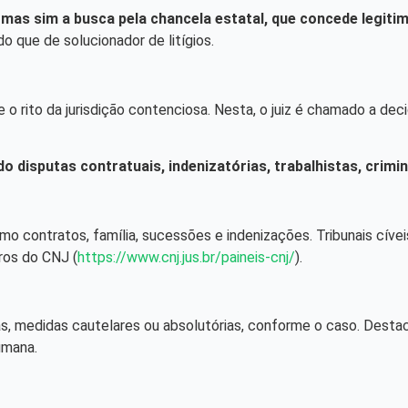
 mas sim a busca pela chancela estatal, que concede legitim
 que de solucionador de litígios.
e o rito da jurisdição contenciosa. Nesta, o juiz é chamado a deci
 disputas contratuais, indenizatórias, trabalhistas, crimin
 como contratos, família, sucessões e indenizações. Tribunais c
ros do CNJ (
https://www.cnj.jus.br/paineis-cnj/
).
nas, medidas cautelares ou absolutórias, conforme o caso. Desta
umana.