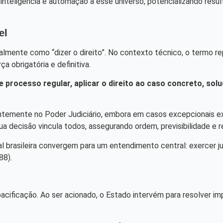
 inteligência e automação a esse universo, potencializando res
el
eralmente como “dizer o direito”. No contexto técnico, o termo r
 obrigatória e definitiva.
nte processo regular, aplicar o direito ao caso concreto, s
temente no Poder Judiciário, embora em casos excepcionais exist
a decisão vincula todos, assegurando ordem, previsibilidade e r
al brasileira convergem para um entendimento central: exercer ju
88).
acificação. Ao ser acionado, o Estado intervém para resolver im