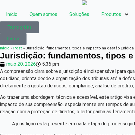
Início
Quem somos
Soluções
Produtos
Teste grátis
Entrar
Início
»
Post
»
Jurisdição: fundamentos, tipos e impacto na gestão jurídica
Jurisdição: fundamentos, tipos e
maio 20, 2026
5:36 pm
A compreensão clara sobre a jurisdição é indispensável para qual
cotidiano, orienta desde a organização dos tribunais até a defes
diretamente a gestão de riscos, compliance, análise de crédit
Ao trazer uma abordagem técnica e acessível, este artigo visa es
impacto de sua compreensão, especialmente em tempos de autom
relação com a proteção de direitos, o leitor ganha as ferrame
A jurisdição está presente em cada etapa do processo judi