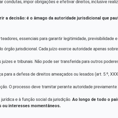
 condutas, impor obrigações e efetivar direitos, inclusive reali
ir a decisão: é o âmago da autoridade jurisdicional que pa
teadores, essenciais para garantir legitimidade, previsibilidade 
o órgão jurisdicional. Cada juízo exerce autoridade apenas sobre
s juízes e tribunais. Não pode ser transferida para outros podere
 para a defesa de direitos ameaçados ou lesados (art. 5.º, XXXV
eção. O processo deve tramitar perante autoridade previamente i
ídica e à função social da jurisdição.
Ao longo de todo o paí
es ou interesses momentâneos.