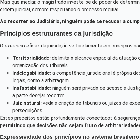
Mais que mediar, o magistrado investe-se do poder de determinar
ordem judicial, sempre respeitando o processo regular.
Ao recorrer ao Judiciário, ninguém pode se recusar a cumpr
Princípios estruturantes da jurisdição
O exercício eficaz da jurisdição se fundamenta em princípios nor
Territorialidade:
delimita o alcance espacial da atuação d
organização dos tribunais.
Indelegabilidade:
a competência jurisdicional é própria do
legais, como a arbitragem.
Inafastabilidade:
ninguém será privado de acesso à Justiça
a parte desejar recorrer.
Juiz natural:
veda a criação de tribunais ou juízos de exc
perseguições.
Esses preceitos estão profundamente conectados à segurança jur
permitindo que decisões não sejam fruto de arbitrariedad
Expressividade dos princípios no sistema brasileiro