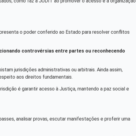
ultados, como faz a JUDIT ao promover o acesso e a organização
epresenta o poder conferido ao Estado para resolver conflitos
olucionando controvérsias entre partes ou reconhecendo
am jurisdições administrativas ou arbitrais. Ainda assim,
espeito aos direitos fundamentais.
risdição é garantir acesso à Justiça, mantendo a paz social e
passes, analisar provas, escutar manifestações e proferir uma