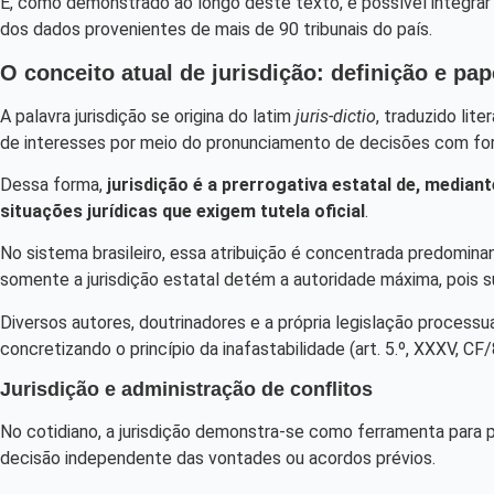
E, como demonstrado ao longo deste texto, é possível integrar
dos dados provenientes de mais de 90 tribunais do país.
O conceito atual de jurisdição: definição e pap
A palavra jurisdição se origina do latim
juris-dictio
, traduzido lit
de interesses por meio do pronunciamento de decisões com força
Dessa forma,
jurisdição é a prerrogativa estatal de, media
situações jurídicas que exigem tutela oficial
.
No sistema brasileiro, essa atribuição é concentrada predominan
somente a jurisdição estatal detém a autoridade máxima, pois su
Diversos autores, doutrinadores e a própria legislação processu
concretizando o princípio da inafastabilidade (art. 5.º, XXXV, CF/
Jurisdição e administração de conflitos
No cotidiano, a jurisdição demonstra-se como ferramenta para p
decisão independente das vontades ou acordos prévios.