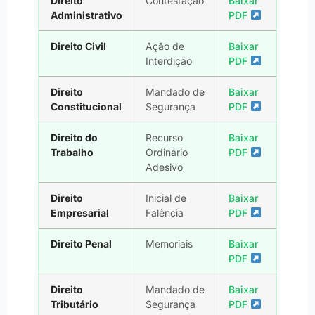
Direito
Contestação
Baixar
Administrativo
PDF
Direito Civil
Ação de
Baixar
Interdição
PDF
Direito
Mandado de
Baixar
Constitucional
Segurança
PDF
Direito do
Recurso
Baixar
Trabalho
Ordinário
PDF
Adesivo
Direito
Inicial de
Baixar
Empresarial
Falência
PDF
Direito Penal
Memoriais
Baixar
PDF
Direito
Mandado de
Baixar
Tributário
Segurança
PDF