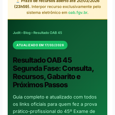
Prazo de recursos aberto até 20/03/2026
(23h59).
Interpor recurso exclusivamente pelo
sistema eletrônico em
oab.fgv.br
.
Judit
›
Blog
› Resultado OAB 45
ATUALIZADO EM 17/03/2026
Resultado OAB 45
Segunda Fase: Consulta,
Recursos, Gabarito e
Próximos Passos
Guia completo e atualizado com todos
os links oficiais para quem fez a prova
prático-profissional do 45º Exame de