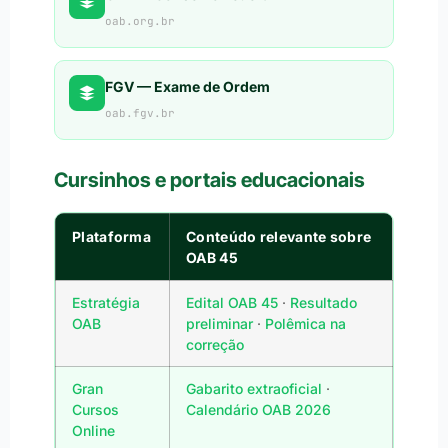
oab.org.br
FGV — Exame de Ordem
oab.fgv.br
Cursinhos e portais educacionais
Plataforma
Conteúdo relevante sobre
OAB 45
Estratégia
Edital OAB 45
·
Resultado
OAB
preliminar
·
Polêmica na
correção
Gran
Gabarito extraoficial
·
Cursos
Calendário OAB 2026
Online