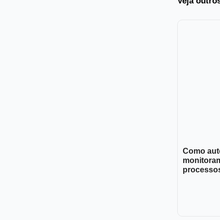
Veja outro
Como aut
monitora
processos