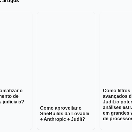
s artigos
omatizar o
Como filtros
mento de
avançados d
 judiciais?
Judit.io pote
análises estr
Como aproveitar o
em grandes 
SheBuilds da Lovable
de processo
+ Anthropic + Judit?