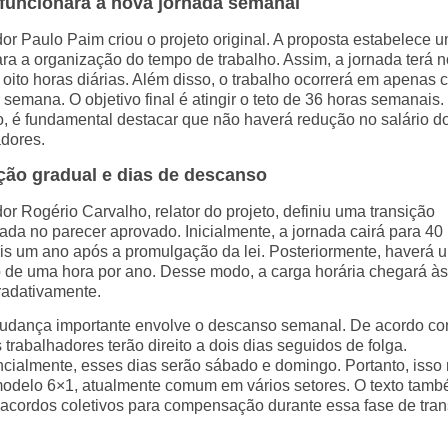
uncionará a nova jornada semanal
or Paulo Paim criou o projeto original. A proposta estabelece 
ara a organização do tempo de trabalho. Assim, a jornada terá n
oito horas diárias. Além disso, o trabalho ocorrerá em apenas 
 semana. O objetivo final é atingir o teto de 36 horas semanais.
, é fundamental destacar que não haverá redução no salário d
adores.
ção gradual e dias de descanso
or Rogério Carvalho, relator do projeto, definiu uma transição
ada no parecer aprovado. Inicialmente, a jornada cairá para 40
s um ano após a promulgação da lei. Posteriormente, haverá 
 de uma hora por ano. Desse modo, a carga horária chegará às
radativamente.
udança importante envolve o descanso semanal. De acordo co
s trabalhadores terão direito a dois dias seguidos de folga.
ncialmente, esses dias serão sábado e domingo. Portanto, isso
modelo 6×1, atualmente comum em vários setores. O texto tam
 acordos coletivos para compensação durante essa fase de tran