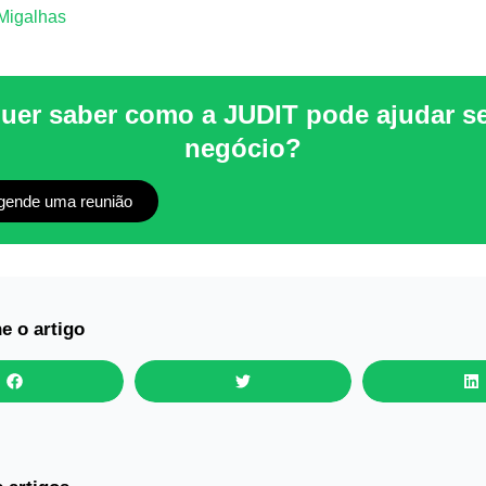
Migalhas
uer saber como a JUDIT pode ajudar s
negócio?
gende uma reunião
e o artigo