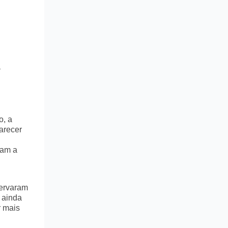
o, a
arecer
ram a
servaram
s ainda
r mais