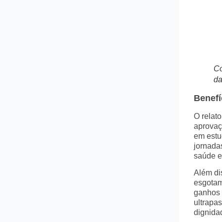
Co
da
Benefí
O relat
aprovaç
em estu
jornada
saúde e
Além di
esgotam
ganhos r
ultrapas
dignida