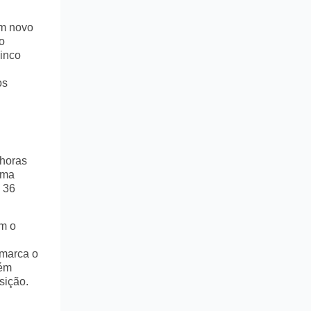
um novo
o
cinco
os
 horas
uma
 36
m o
 marca o
bém
sição.