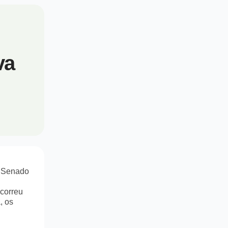
va
o Senado
ocorreu
, os