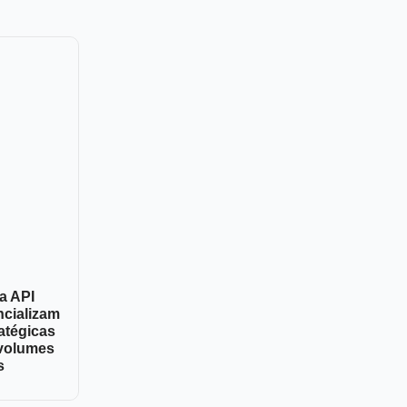
a API
ncializam
atégicas
volumes
s