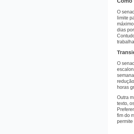
Como f
O senad
limite p
máximo 
dias por
Contudo
trabalh
Transi
O senad
escalon
semanai
redução
horas g
Outra m
texto, o
Prefere
fim do 
permite