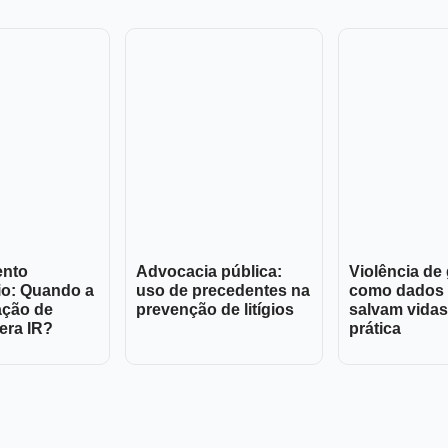
ento
Advocacia pública:
Violência de
io: Quando a
uso de precedentes na
como dados 
ação de
prevenção de litígios
salvam vidas
era IR?
prática