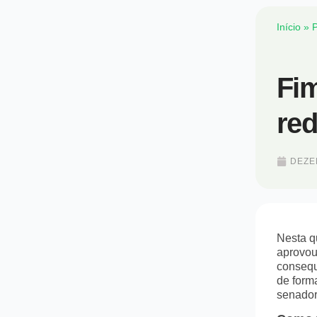
Início
»
P
Fim
red
DEZE
Nesta q
aprovou
consequ
de form
senador