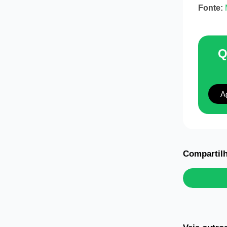
Fonte:
Q
A
Compartilh