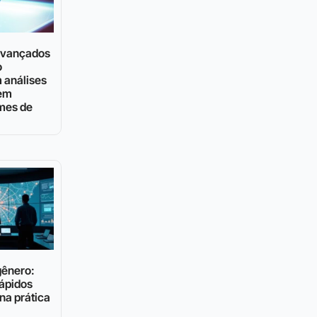
 avançados
o
 análises
 em
mes de
gênero:
ápidos
na prática