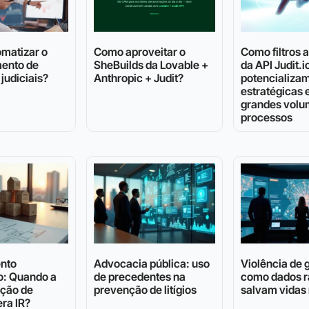
matizar o
Como aproveitar o
Como filtros
ento de
SheBuilds da Lovable +
da API Judit.i
judiciais?
Anthropic + Judit?
potencializam
estratégicas
grandes volu
processos
nto
Advocacia pública: uso
Violência de 
o: Quando a
de precedentes na
como dados r
ação de
prevenção de litígios
salvam vidas 
ra IR?