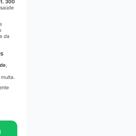
rt. 300
saúde
e
o
e da
es
úde
,
 multa.
ente
u