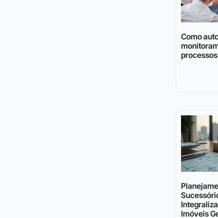
Como auto
monitoram
processos 
Planejame
Sucessóri
Integraliz
Imóveis Ge