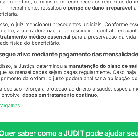
isar o pedido, o magistrado reconheceu os requisitos do
a
C
. Principalmente, ressaltou o
perigo de dano irreparável
à 
ficiária.
sso, o juiz mencionou precedentes judiciais. Conforme ess
mento, a operadora não pode rescindir o contrato enquant
tratamento médico essencial
para a preservação da vida 
dade física do beneficiário.
 segue ativo mediante pagamento das mensalidad
disso, a Justiça determinou a
manutenção do plano de sa
que as mensalidades sejam pagas regularmente. Caso haja
rimento da ordem, o juízo poderá analisar a aplicação de
a decisão reforça a proteção ao direito à saúde, especialm
 envolve
idosos em tratamento contínuo
.
Migalhas
Quer saber como a JUDIT pode ajudar se