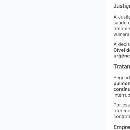
Justiç
A Justi
saúde c
tratame
vulnera
A decis
Cível 
urgênc
Tratam
Segundo
pulmon
contín
interru
Por ess
oferec
contrat
Empres