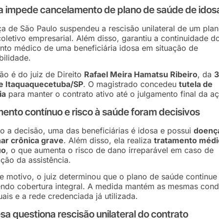
a impede cancelamento de plano de saúde de idos
ça de São Paulo suspendeu a rescisão unilateral de um pla
oletivo empresarial. Além disso, garantiu a continuidade d
nto médico de uma beneficiária idosa em situação de
bilidade.
ão é do juiz de Direito
Rafael Meira Hamatsu Ribeiro
, da
3
de Itaquaquecetuba/SP
. O magistrado concedeu
tutela de
ia
para manter o contrato ativo até o julgamento final da a
ento contínuo e risco à saúde foram decisivos
 a decisão, uma das beneficiárias é idosa e possui
doenç
ar crônica grave
. Além disso, ela realiza
tratamento médi
uo
, o que aumenta o risco de dano irreparável em caso de
pção da assistência.
e motivo, o juiz determinou que o plano de saúde continue
endo cobertura integral. A medida mantém as mesmas cond
uais e a rede credenciada já utilizada.
a questiona rescisão unilateral do contrato