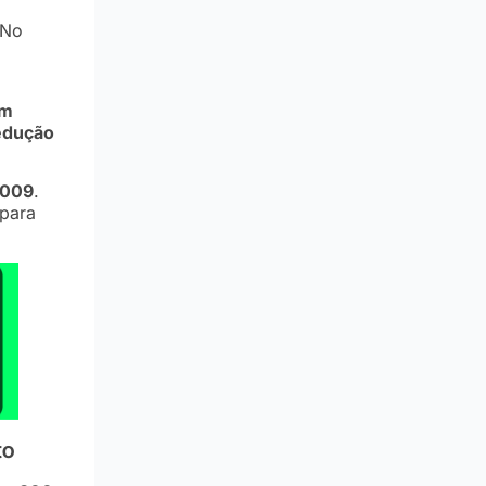
 No
em
edução
009
.
 para
to