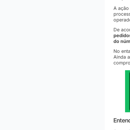
A ação 
proces
operad
De aco
pedido
do núm
No enta
Ainda a
comprov
Entend