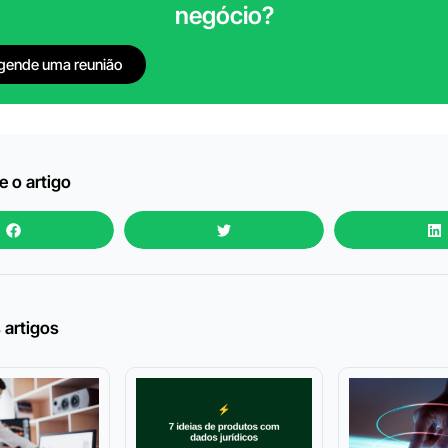
negócio?
gende uma reunião
 o artigo
 artigos