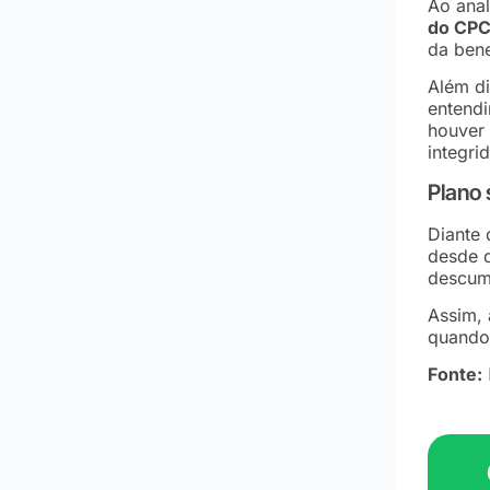
Ao anal
do CP
da bene
Além di
entendi
houver
integri
Plano
Diante 
desde 
descump
Assim, 
quando
Fonte: