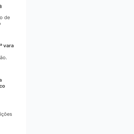
a
no de
o
ª vara
ção.
a
co
ições