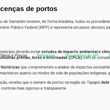
icenças de portos
pio de Santarém revisem, de forma imediata, todos os procedim
istério Público Federal (MPF) e representa um passo decisivo pa
unicípio deverão incluir
estudos de impacto ambiental e cli
Planos e Preços
Resources
Documentação API
onsultas prévias, livres e informadas (CPLIs)
com as comunida
 históricas
que comprometem a análise de impactos socioambien
mazônicos quanto os modos de vida de populações indígenas, qui
 ação, revelou que o número de portos na região do Tapajós
dobr
m controle mais rigoroso e transparente.