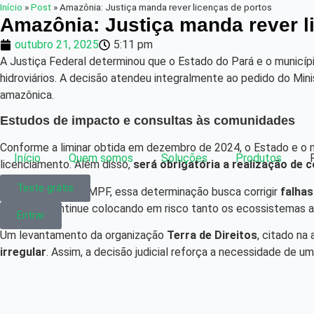
Início
»
Post
»
Amazônia: Justiça manda rever licenças de portos
Amazônia: Justiça manda rever l
outubro 21, 2025
5:11 pm
A Justiça Federal determinou que o Estado do Pará e o municí
hidroviários. A decisão atendeu integralmente ao pedido do Min
amazônica.
Estudos de impacto e consultas às comunidades
Conforme a liminar obtida em dezembro de 2024, o Estado e o m
Início
Quem somos
Soluções
Produtos
licenciamento. Além disso,
será obrigatória a realização de c
Teste grátis
De acordo com o MPF, essa determinação busca corrigir
falhas
portuária continue colocando em risco tanto os ecossistemas a
Entrar
Um levantamento da organização
Terra de Direitos
, citado na
irregular
. Assim, a decisão judicial reforça a necessidade de u