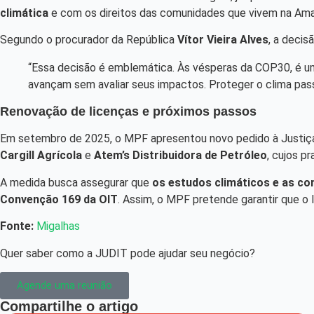
climática
e com os direitos das comunidades que vivem na Ama
Segundo o procurador da República
Vítor Vieira Alves
, a decis
“Essa decisão é emblemática. Às vésperas da COP30, é um 
avançam sem avaliar seus impactos. Proteger o clima pass
Renovação de licenças e próximos passos
Em setembro de 2025, o MPF apresentou novo pedido à Justiça Fe
Cargill Agrícola
e
Atem’s Distribuidora de Petróleo
, cujos p
A medida busca assegurar que
os estudos climáticos e as co
Convenção 169 da OIT
. Assim, o MPF pretende garantir que o
Fonte:
Migalhas
Quer saber como a JUDIT pode ajudar seu negócio?
Agende uma reunião
Compartilhe o artigo