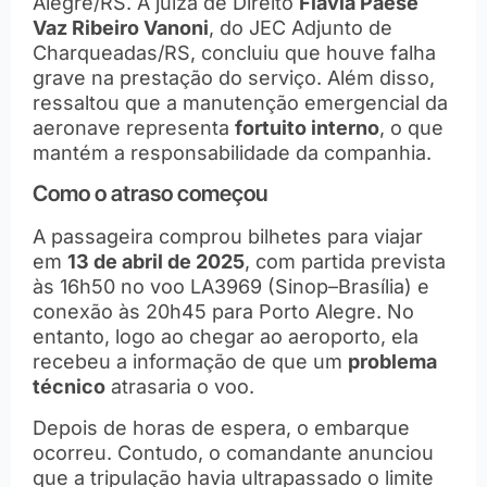
Alegre/RS. A juíza de Direito
Flávia Paese
Vaz Ribeiro Vanoni
, do JEC Adjunto de
Charqueadas/RS, concluiu que houve falha
grave na prestação do serviço. Além disso,
ressaltou que a manutenção emergencial da
aeronave representa
fortuito interno
, o que
mantém a responsabilidade da companhia.
Como o atraso começou
A passageira comprou bilhetes para viajar
em
13 de abril de 2025
, com partida prevista
às 16h50 no voo LA3969 (Sinop–Brasília) e
conexão às 20h45 para Porto Alegre. No
entanto, logo ao chegar ao aeroporto, ela
recebeu a informação de que um
problema
técnico
atrasaria o voo.
Depois de horas de espera, o embarque
ocorreu. Contudo, o comandante anunciou
que a tripulação havia ultrapassado o limite