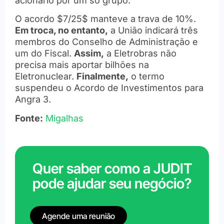
acionário por um só grupo.
O acordo $7/25$ manteve a trava de 10%.
Em troca, no entanto,
a União indicará três
membros do Conselho de Administração e
um do Fiscal.
Assim,
a Eletrobras não
precisa mais aportar bilhões na
Eletronuclear.
Finalmente,
o termo
suspendeu o Acordo de Investimentos para
Angra 3.
Fonte:
Migalhas
Quer saber como a JUDIT
pode ajudar seu negócio?
Agende uma reunião