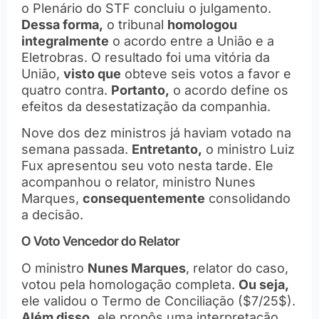
o Plenário do STF concluiu o julgamento.
Dessa forma,
o tribunal
homologou
integralmente
o acordo entre a União e a
Eletrobras. O resultado foi uma vitória da
União,
visto que
obteve seis votos a favor e
quatro contra.
Portanto,
o acordo define os
efeitos da desestatização da companhia.
Nove dos dez ministros já haviam votado na
semana passada.
Entretanto,
o ministro Luiz
Fux apresentou seu voto nesta tarde. Ele
acompanhou o relator, ministro Nunes
Marques,
consequentemente
consolidando
a decisão.
O Voto Vencedor do Relator
O ministro
Nunes Marques
, relator do caso,
votou pela homologação completa.
Ou seja,
ele validou o Termo de Conciliação ($7/25$).
Além disso,
ele propôs uma interpretação