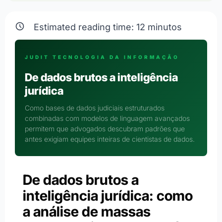
Estimated reading time:
12
minutos
JUDIT TECNOLOGIA DA INFORMAÇÃO
De dados brutos a inteligência
jurídica
Como bases de dados judiciais estruturados
combinadas com modelos de linguagem avançados
permitem que advogados descubram padrões que
antes exigiam equipes inteiras de cientistas de dados.
De dados brutos a
inteligência jurídica: como
a análise de massas