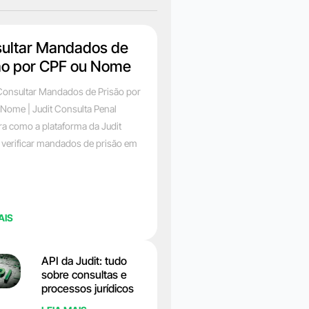
ultar Mandados de
ão por CPF ou Nome
onsultar Mandados de Prisão por
Nome | Judit Consulta Penal
a como a plataforma da Judit
 verificar mandados de prisão em
AIS
API da Judit: tudo
sobre consultas e
processos jurídicos