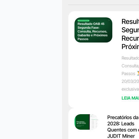
Resul
Segun
Recur
Próxi
Resultad
Consulta
Passos
20/03/20
exclusiv
LEIA MA
Precatórios d
2028: Leads
Quentes com 
JUDIT Miner