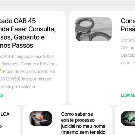
tado OAB 45
Cons
da Fase: Consulta,
Pris
sos, Gabarito e
Como C
mos Passos
CPF ou 
Descubr
o OAB 45 Segunda Fase 2026:
permite
, Recursos, Gabarito e Próximos
Prazo de recursos aberto até
26 (23h59). Interpor recurso
amente pelo sistema
IS
LEIA M
a LOA
Como saber se
existe processo
o
judicial no meu nome
(mesmo sem ter sido