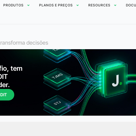
PRODUTOS
PLANOS E PREÇOS
RESOURCES
DOCU
e transforma decisões
fio, tem
DIT
der.
UDIT