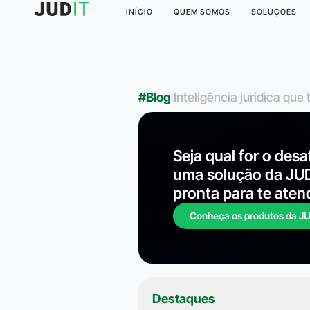
INÍCIO
QUEM SOMOS
SOLUÇÕES
#Blog
l
Inteligência jurídica qu
Seja qual for o desa
uma solução da JU
pronta para te aten
Conheça os produtos da J
Destaques