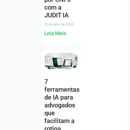
com a
JUDIT IA
31 de julho de 2026
Leia Mais
7
ferramentas
de IA para
advogados
que
facilitam a
rotina