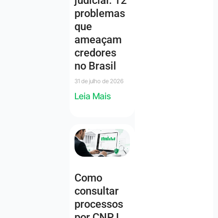
judicial: 12
problemas
que
ameaçam
credores
no Brasil
31 de julho de 2026
Leia Mais
Como
consultar
processos
por CNPJ