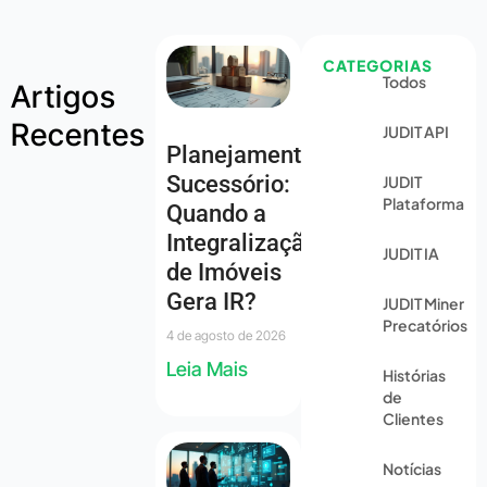
CATEGORIAS
Todos
Artigos
Recentes
JUDIT API
Planejamento
Sucessório:
JUDIT
Plataforma
Quando a
Integralização
JUDIT IA
de Imóveis
Gera IR?
JUDIT Miner
Precatórios
4 de agosto de 2026
Leia Mais
Histórias
de
Clientes
Notícias