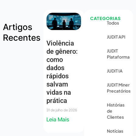
CATEGORIAS
Todos
Artigos
Recentes
JUDIT API
Violência
de gênero:
JUDIT
Plataforma
como
dados
JUDIT IA
rápidos
salvam
JUDIT Miner
Precatórios
vidas na
prática
Histórias
31 de julho de 2026
de
Clientes
Leia Mais
Notícias