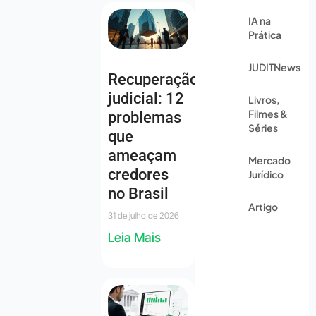
IA na
Prática
JUDITNews
Recuperação
judicial: 12
Livros,
Filmes &
problemas
Séries
que
ameaçam
Mercado
credores
Jurídico
no Brasil
Artigo
31 de julho de 2026
Leia Mais