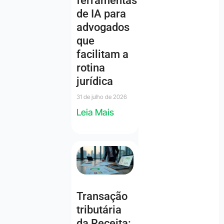
ferramentas
de IA para
advogados
que
facilitam a
rotina
jurídica
31 de julho de 2026
Leia Mais
Transação
tributária
da Receita: