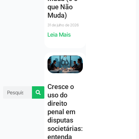
que Não
Muda)
31 de julho de 2026
Leia Mais
Cresce o
uso do
direito
penal em
disputas
societárias:
entenda