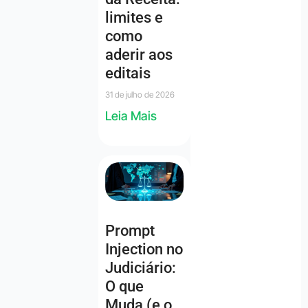
limites e
como
aderir aos
editais
31 de julho de 2026
Leia Mais
Prompt
Injection no
Judiciário:
O que
Muda (e o