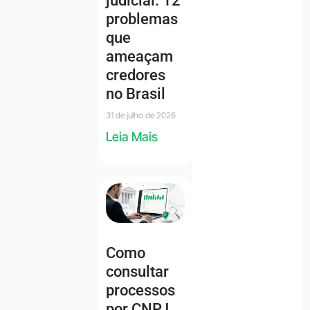
judicial: 12
problemas
que
ameaçam
credores
no Brasil
31 de julho de 2026
Leia Mais
Como
consultar
processos
por CNPJ