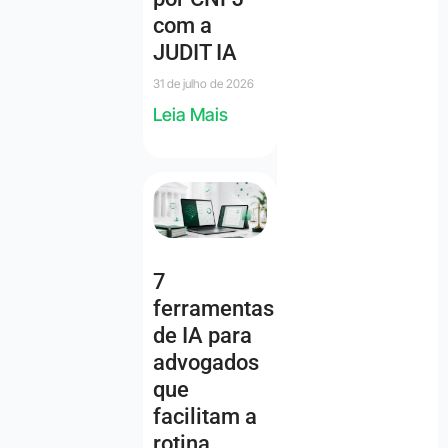
com a
JUDIT IA
31 de julho de 2026
Leia Mais
7
ferramentas
de IA para
advogados
que
facilitam a
rotina