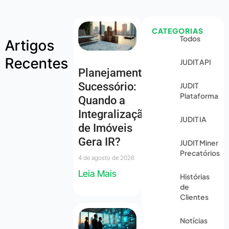
CATEGORIAS
Todos
Artigos
Recentes
JUDIT API
Planejamento
Sucessório:
JUDIT
Plataforma
Quando a
Integralização
JUDIT IA
de Imóveis
Gera IR?
JUDIT Miner
Precatórios
4 de agosto de 2026
Leia Mais
Histórias
de
Clientes
Notícias