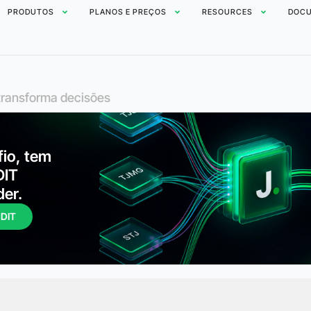
PRODUTOS
PLANOS E PREÇOS
RESOURCES
DOCU
e transforma decisões
fio, tem
DIT
der.
UDIT