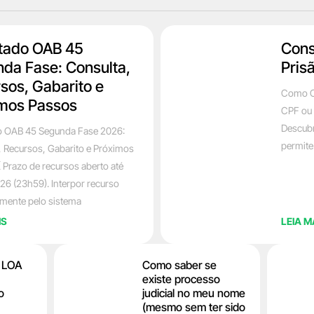
tado OAB 45
Cons
da Fase: Consulta,
Pris
sos, Gabarito e
Como C
mos Passos
CPF ou 
Descubr
o OAB 45 Segunda Fase 2026:
permite
, Recursos, Gabarito e Próximos
 Prazo de recursos aberto até
26 (23h59). Interpor recurso
amente pelo sistema
IS
LEIA M
a LOA
Como saber se
existe processo
o
judicial no meu nome
(mesmo sem ter sido