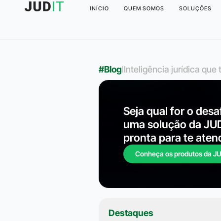
INÍCIO
QUEM SOMOS
SOLUÇÕES
#Blog
l
Inteligência jurídica qu
Seja qual for o desa
uma solução da JU
pronta para te aten
Conheça os produtos da J
Destaques