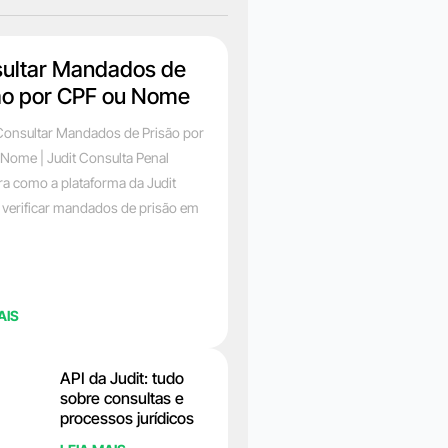
ultar Mandados de
ão por CPF ou Nome
onsultar Mandados de Prisão por
Nome | Judit Consulta Penal
a como a plataforma da Judit
 verificar mandados de prisão em
AIS
API da Judit: tudo
sobre consultas e
processos jurídicos