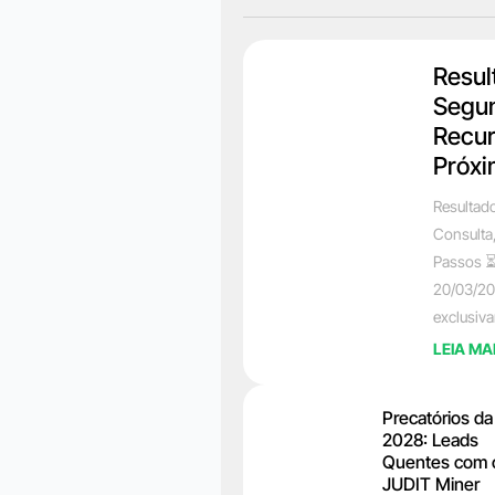
Resul
Segun
Recur
Próxi
Resultad
Consulta
Passos ⏳
20/03/20
exclusiv
LEIA MA
Precatórios d
2028: Leads
Quentes com 
JUDIT Miner