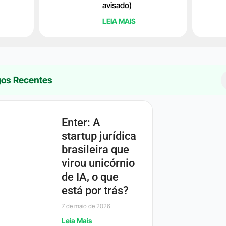
avisado)
LEIA MAIS
gos Recentes
Enter: A
startup jurídica
brasileira que
virou unicórnio
de IA, o que
está por trás?
7 de maio de 2026
Leia Mais