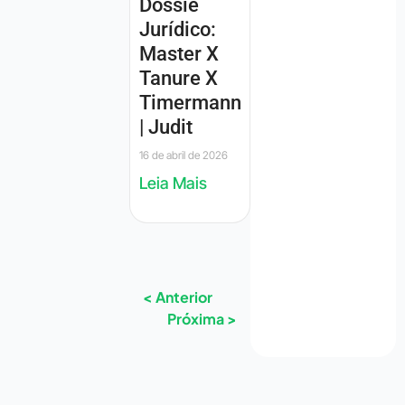
Dôssie
Jurídico:
Master X
Tanure X
Timermann
| Judit
16 de abril de 2026
Leia Mais
< Anterior
Próxima >