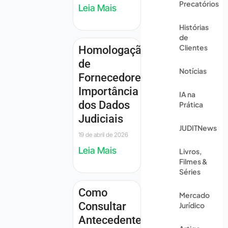
Precatórios
Leia Mais
Histórias
de
Clientes
Homologação
de
Notícias
Fornecedores:
Importância
IA na
dos Dados
Prática
Judiciais
JUDITNews
19 de abril de 2026
Leia Mais
Livros,
Filmes &
Séries
Como
Mercado
Consultar
Jurídico
Antecedentes