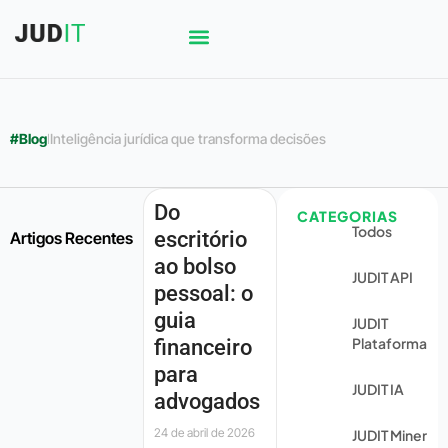
#Blog
l
Inteligência jurídica que transforma decisões
Do
CATEGORIAS
Todos
escritório
Artigos Recentes
ao bolso
JUDIT API
pessoal: o
guia
JUDIT
Plataforma
financeiro
para
JUDIT IA
advogados
24 de abril de 2026
JUDIT Miner