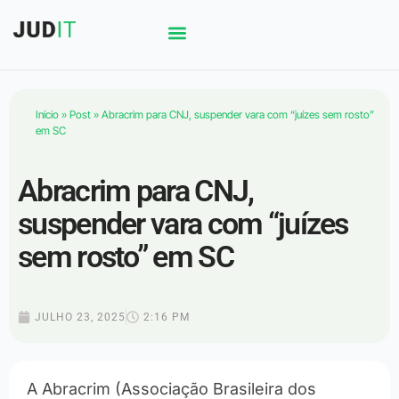
Início
»
Post
»
Abracrim para CNJ, suspender vara com “juízes sem rosto”
em SC
Abracrim para CNJ,
suspender vara com “juízes
sem rosto” em SC
JULHO 23, 2025
2:16 PM
A Abracrim (Associação Brasileira dos