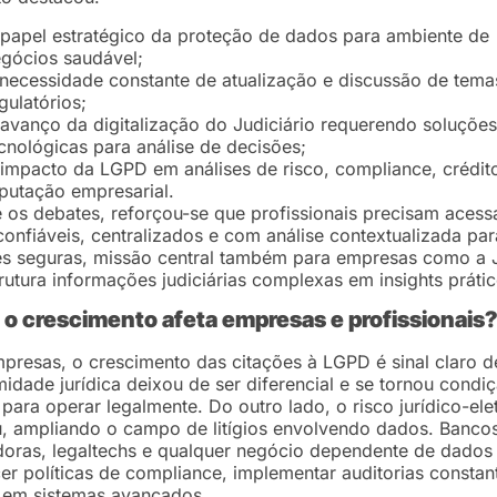
papel estratégico da proteção de dados para ambiente de
gócios saudável;
necessidade constante de atualização e discussão de tema
gulatórios;
avanço da digitalização do Judiciário requerendo soluções
cnológicas para análise de decisões;
impacto da LGPD em análises de risco, compliance, crédit
putação empresarial.
 os debates, reforçou-se que profissionais precisam acess
onfiáveis, centralizados e com análise contextualizada pa
es seguras, missão central também para empresas como a 
rutura informações judiciárias complexas em insights prátic
o crescimento afeta empresas e profissionais
presas, o crescimento das citações à LGPD é sinal claro d
idade jurídica deixou de ser diferencial e se tornou condi
para operar legalmente. Do outro lado, o risco jurídico-ele
, ampliando o campo de litígios envolvendo dados. Bancos
oras, legaltechs e qualquer negócio dependente de dados 
cer políticas de compliance, implementar auditorias constan
r em sistemas avançados.