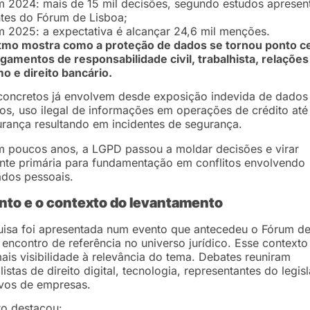
 2024: mais de 15 mil decisões, segundo estudos apresen
tes do Fórum de Lisboa;
 2025: a expectativa é alcançar 24,6 mil menções.
itmo mostra como a proteção de dados se tornou ponto ce
lgamentos de responsabilidade civil, trabalhista, relações
 e direito bancário.
concretos já envolvem desde exposição indevida de dado
os, uso ilegal de informações em operações de crédito até
rança resultando em incidentes de segurança.
 poucos anos, a LGPD passou a moldar decisões e virar
nte primária para fundamentação em conflitos envolvendo
dos pessoais.
nto e o contexto do levantamento
uisa foi apresentada num evento que antecedeu o Fórum d
 encontro de referência no universo jurídico. Esse contexto
ais visibilidade à relevância do tema. Debates reuniram
listas de direito digital, tecnologia, representantes do legisl
ivos de empresas.
to destacou: