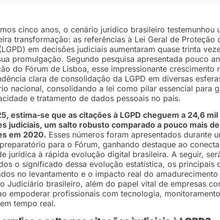
imos cinco anos, o cenário jurídico brasileiro testemunhou
ira transformação: as referências à Lei Geral de Proteção 
LGPD) em decisões judiciais aumentaram quase trinta vez
sua promulgação. Segundo pesquisa apresentada pouco an
ção do Fórum de Lisboa, esse impressionante crescimento 
dência clara de consolidação da LGPD em diversas esfera
rio nacional, consolidando a lei como pilar essencial para g
acidade e tratamento de dados pessoais no país.
5, estima-se que as citações à LGPD cheguem a 24,6 mil
es judiciais, um salto robusto comparado a pouco mais d
es em 2020.
Esses números foram apresentados durante 
preparatório para o Fórum, ganhando destaque ao conecta
de jurídica à rápida evolução digital brasileira. A seguir, ser
os o significado dessa evolução estatística, os principais
ados no levantamento e o impacto real do amadurecimento
 Judiciário brasileiro, além do papel vital de empresas c
o empoderar profissionais com tecnologia, monitoramento
 em tempo real.