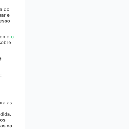
ça do
sar e
cesso
 como
o
sobre
e
:
s
ara as
edida.
aos
ças na