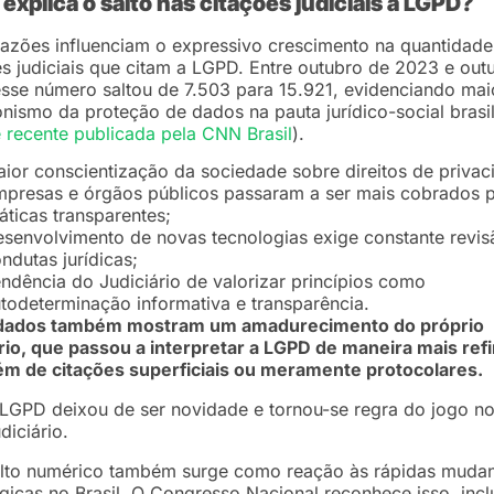
explica o salto nas citações judiciais à LGPD?
razões influenciam o expressivo crescimento na quantidade
s judiciais que citam a LGPD. Entre outubro de 2023 e out
sse número saltou de 7.503 para 15.921, evidenciando mai
nismo da proteção de dados na pauta jurídico-social brasil
e recente publicada pela CNN Brasil
).
ior conscientização da sociedade sobre direitos de privac
presas e órgãos públicos passaram a ser mais cobrados 
áticas transparentes;
senvolvimento de novas tecnologias exige constante revis
ndutas jurídicas;
ndência do Judiciário de valorizar princípios como
todeterminação informativa e transparência.
dados também mostram um amadurecimento do próprio
rio, que passou a interpretar a LGPD de maneira mais ref
ém de citações superficiais ou meramente protocolares.
LGPD deixou de ser novidade e tornou-se regra do jogo n
diciário.
alto numérico também surge como reação às rápidas muda
gicas no Brasil. O Congresso Nacional reconhece isso, incl