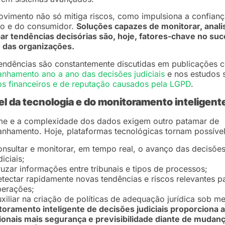
vimento não só mitiga riscos, como impulsiona a confian
o e do consumidor.
Soluções capazes de monitorar, anali
ar tendências decisórias são, hoje, fatores-chave no su
o das organizações.
tendências são constantemente discutidas em publicações
nhamento ano a ano das decisões judiciais
e nos estudos 
s financeiros e de reputação causados pela LGPD
.
el da tecnologia e do monitoramento inteligent
me e a complexidade dos dados exigem outro patamar de
hamento. Hoje, plataformas tecnológicas tornam possível
nsultar e monitorar, em tempo real, o avanço das decisõe
diciais;
uzar informações entre tribunais e tipos de processos;
tectar rapidamente novas tendências e riscos relevantes p
erações;
xiliar na criação de políticas de adequação jurídica sob m
oramento inteligente de decisões judiciais proporciona 
ionais mais segurança e previsibilidade diante de mudan