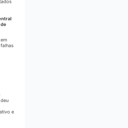
tados
ntral
 de
s em
 falhas
e
 deu
ativo e