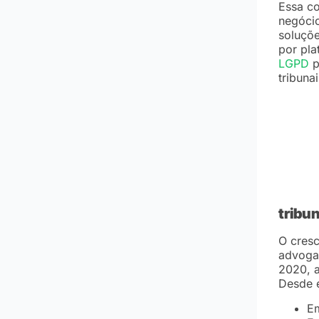
Essa co
negócio
soluçõe
por pl
LGPD
p
tribunai
tribun
O cresc
advogad
2020, a
Desde e
E