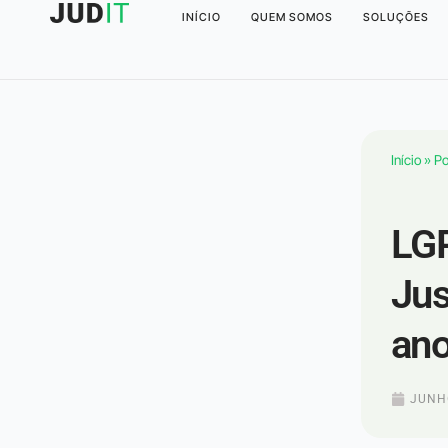
INÍCIO
QUEM SOMOS
SOLUÇÕES
Início
»
Po
LGP
Jus
an
JUNHO