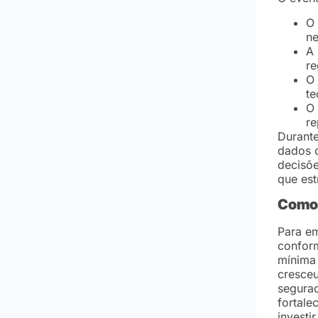
O 
ne
A 
re
O 
te
O 
re
Durante
dados c
decisõ
que est
Como 
Para em
conform
mínima 
cresceu
segurad
fortale
investi