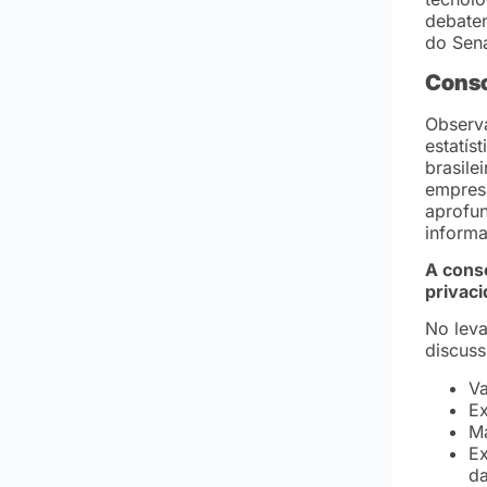
debaten
do Sen
Conso
Observ
estatís
brasile
empresa
aprofun
inform
A conso
privac
No lev
discuss
Va
Ex
Ma
Ex
d