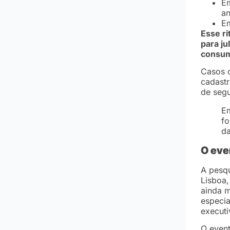
Em
an
Em
Esse r
para ju
consumo
Casos 
cadastr
de segu
Em
fo
da
O eve
A pesq
Lisboa,
ainda m
especia
execut
O even