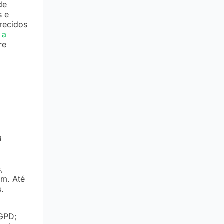
de
s e
recidos
 a
re
s
,
am. Até
.
GPD;