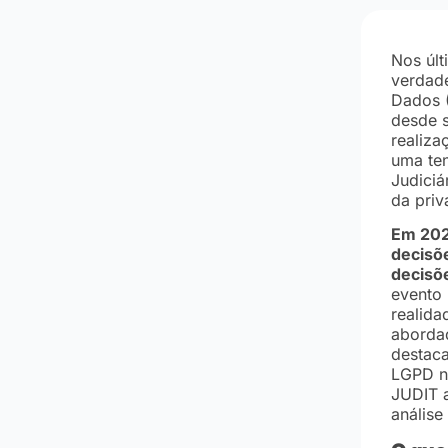
Nos últ
verdade
Dados (
desde 
realiza
uma ten
Judiciá
da priv
Em 202
decisõ
decisõ
evento 
realida
abordad
destac
LGPD no
JUDIT a
análise