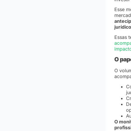
Esse mo
mercad
antecip
jurídic
Essas 
acompa
impacto
O pap
O volu
acompan
Co
ju
Cr
De
op
Au
O monit
profiss