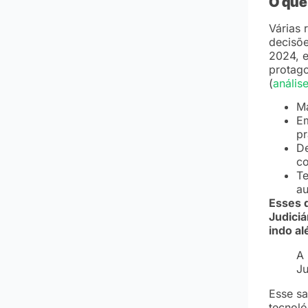
O que 
Várias 
decisõe
2024, e
protago
(
anális
Ma
Em
pr
De
co
Te
au
Esses 
Judiciá
indo al
A 
Ju
Esse s
tecnoló