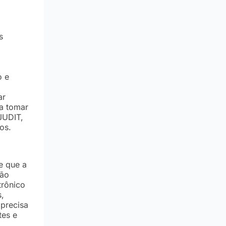
s
o e
ar
ra tomar
JUDIT,
os.
?
e que a
ção
trônico
,
precisa
tes e