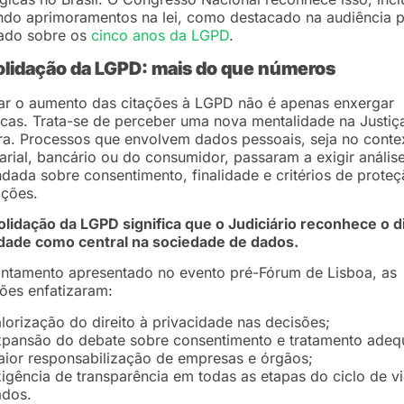
do aprimoramentos na lei, como destacado na audiência p
ado sobre os
cinco anos da LGPD
.
lidação da LGPD: mais do que números
ar o aumento das citações à LGPD não é apenas enxergar
ticas. Trata-se de perceber uma nova mentalidade na Justiç
ira. Processos que envolvem dados pessoais, seja no conte
rial, bancário ou do consumidor, passaram a exigir anális
dada sobre consentimento, finalidade e critérios de prote
ações.
lidação da LGPD significa que o Judiciário reconhece o di
idade como central na sociedade de dados.
antamento apresentado no evento pré-Fórum de Lisboa, as
ões enfatizaram:
lorização do direito à privacidade nas decisões;
pansão do debate sobre consentimento e tratamento adeq
ior responsabilização de empresas e órgãos;
igência de transparência em todas as etapas do ciclo de v
ados.