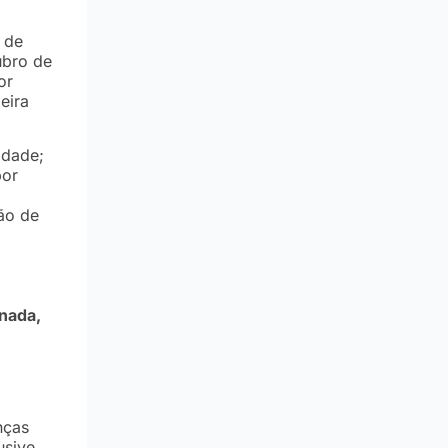
 de
ubro de
or
eira
idade;
por
ão de
inada,
o
nças
usive