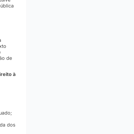
ública
a
xto
e
ção de
reito à
uado;
ida dos