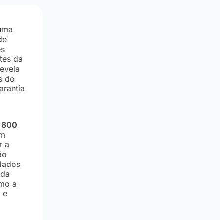
 uma
de
es
tes da
revela
s do
arantia
e 800
um
r a
ão
 dados
 da
omo a
 e