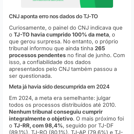
CNJ aponta erro nos dados do TJ-TO
Curiosamente, o painel do CNJ indicava que
o
TJ-TO havia cumprido 100% da meta
, o
que gerou surpresa. No entanto, o próprio
tribunal informou que ainda tinha
265
processos pendentes
no final de junho. Com
isso, a confiabilidade dos dados
apresentados pelo CNJ também passou a
ser questionada.
Meta já havia sido descumprida em 2024
Em 2024, a meta era semelhante: julgar
todos os processos distribuídos até 2010.
Nenhum tribunal conseguiu cumprir
integralmente o objetivo
. O mais próximo foi
o
TJ-RR, com 98,4%
, seguido por TJ-DF
(89,1%), TJ-RO (80,1%), TJ-AP (79,6%) e TJ-