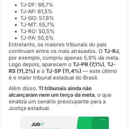
TJ-DF: 66,7%
TJ-AP: 61,5%
TJ-GO: 57,8%
TJ-MT: 55,7%
TJ-RO: 50,5%
TJ-PA: 50,5%
Entretanto, os maiores tribunais do país
continuam entre os mais atrasados. O
TJ-RJ
,
por exemplo, cumpriu apenas 5,9% da meta.
Logo depois, aparecem o
TJ-PR (7,1%)
,
TJ-
RS (11,2%)
e o
TJ-SP (11,4%)
— este último
é o maior tribunal estadual do Brasil.
Além disso,
11 tribunais ainda não
alcançaram nem um terço da meta
, o que
sinaliza um cenário preocupante para a
Justiça estadual.