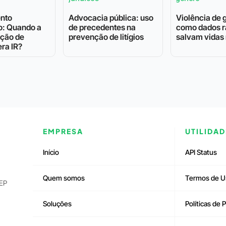
nto
Advocacia pública: uso
Violência de 
o: Quando a
de precedentes na
como dados r
ação de
prevenção de litígios
salvam vidas 
ra IR?
EMPRESA
UTILIDAD
Início
API Status
Quem somos
Termos de U
CEP
Soluções
Políticas de 