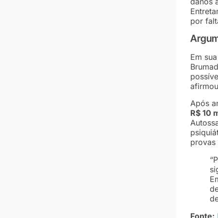
danos à
Entreta
por fa
Argume
Em sua
Brumad
possíve
afirmou
Após an
R$ 10 m
Autoss
psiquiá
provas 
“P
si
Em
de
de
Fonte: