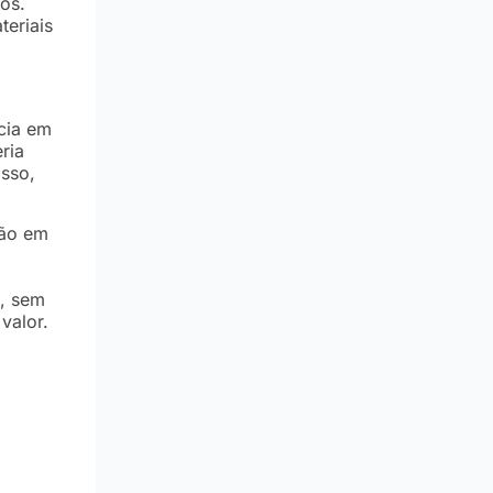
os.
teriais
cia em
ria
isso,
ção em
s, sem
valor.