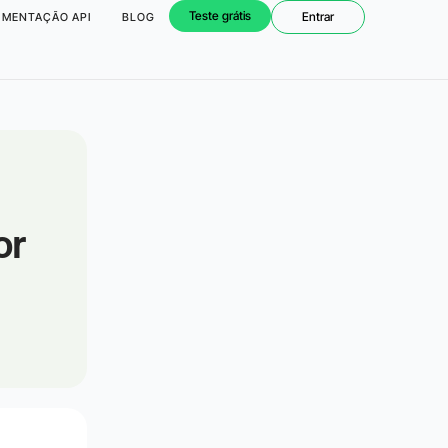
Teste grátis
Entrar
MENTAÇÃO API
BLOG
or