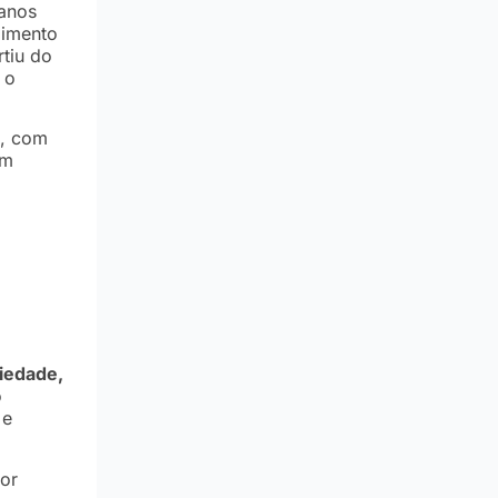
anos
pimento
tiu do
 o
o, com
ém
siedade,
o
 e
por