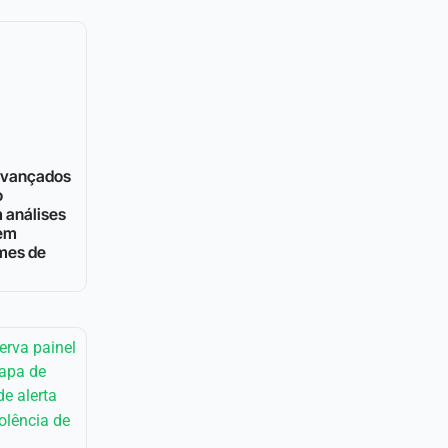
 avançados
o
 análises
 em
mes de