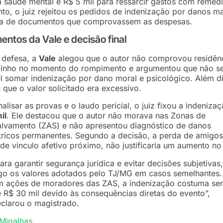
 saúde mental e R$ 5 mil para ressarcir gastos com remédi
nto, o juiz rejeitou os pedidos de indenização por danos ma
lta de documentos que comprovassem as despesas.
ntos da Vale e decisão final
 defesa, a
Vale
alegou que o autor não comprovou residên
inho no momento do rompimento e argumentou que não se
l somar indenização por dano moral e psicológico. Além d
 que o valor solicitado era excessivo.
alisar as provas e o laudo pericial, o juiz fixou a indeniza
il
. Ele destacou que o autor não morava nas Zonas de
alvamento (ZAS) e não apresentou diagnóstico de danos
tricos permanentes. Segundo a decisão, a perda de amigo
de vínculo afetivo próximo, não justificaria um aumento no 
ara garantir segurança jurídica e evitar decisões subjetivas,
go os valores adotados pelo TJ/MG em casos semelhantes.
 ações de moradores das ZAS, a indenização costuma ser
 R$ 30 mil devido às consequências diretas do evento”,
clarou o magistrado.
Migalhas