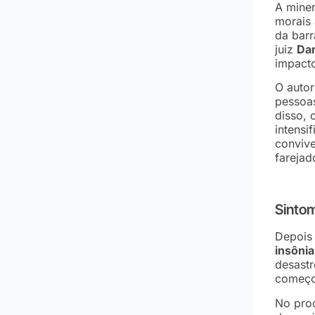
A mine
morais
da barr
juiz
Dan
impacto
O autor
pessoas
disso, 
intensi
convive
farejad
Sinto
Depois
insôni
desastr
começo
No proc