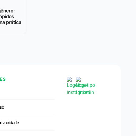
gênero:
ápidos
na prática
ES
so
Privacidade