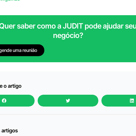
Quer saber como a JUDIT pode ajudar se
negócio?
gende uma reunião
 o artigo
 artigos