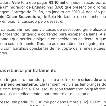
radora
Vale
terá que pagar
R$ 10 mil
em indenização por d
 a um morador de Brumadinho (MG) que presenciou o rom
agem Córrego do Feijão, em janeiro de 2019. A decisão par
iel Cesar Boaventura
, de Belo Horizonte, que reconheceu
 emocional causado pelo desastre.
 da ação afirmou que viu cenas de desespero generalizad
 chorando, gritando e correndo para escapar da lama. Al
contou que perdeu amigos e conhecidos no acidente, o que
ficou seu sofrimento. Durante as operações de resgate, ele
u com barulhos constantes de helicópteros, sirenes e cães
ores.
mas e busca por tratamento
 da tragédia, o morador passou a sofrer com
crises de an
a e medo persistente
. Ele também revivia as lembranças d
e com frequência. Por isso, buscou tratamento psiquiátrico
u a usar medicamentos para controlar os sintomas.
esso, ele pediu R$ 300 mil por danos morais, R$ 100 mil 