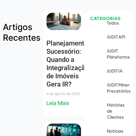
CATEGORIAS
Todos
Artigos
Recentes
JUDIT API
Planejamento
Sucessório:
JUDIT
Plataforma
Quando a
Integralização
JUDIT IA
de Imóveis
Gera IR?
JUDIT Miner
Precatórios
4 de agosto de 2026
Leia Mais
Histórias
de
Clientes
Notícias