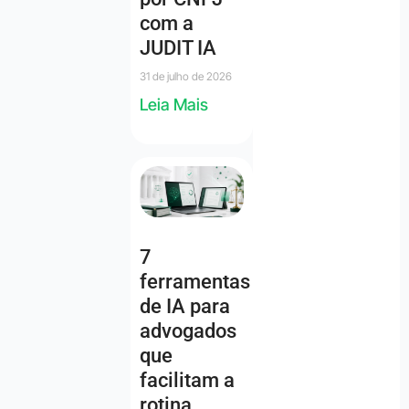
com a
JUDIT IA
31 de julho de 2026
Leia Mais
7
ferramentas
de IA para
advogados
que
facilitam a
rotina