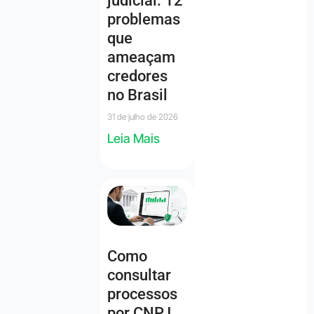
judicial: 12
problemas
que
ameaçam
credores
no Brasil
31 de julho de 2026
Leia Mais
Como
consultar
processos
por CNPJ