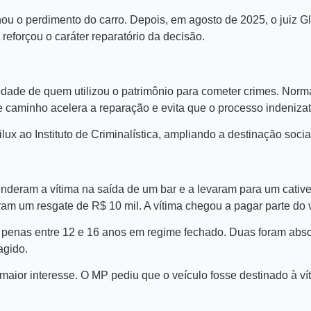
nou o perdimento do carro. Depois, em agosto de 2025, o juiz 
reforçou o caráter reparatório da decisão.
iedade de quem utilizou o patrimônio para cometer crimes. Nor
sse caminho acelera a reparação e evita que o processo indeniza
x ao Instituto de Criminalística, ampliando a destinação soci
eram a vítima na saída de um bar e a levaram para um cativeir
am um resgate de R$ 10 mil. A vítima chegou a pagar parte do 
 penas entre 12 e 16 anos em regime fechado. Duas foram absol
agido.
ior interesse. O MP pediu que o veículo fosse destinado à víti