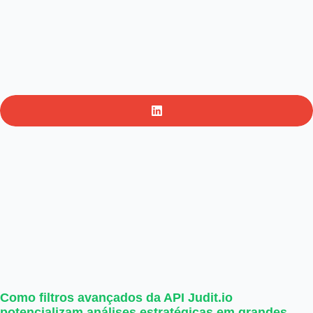
Como filtros avançados da API Judit.io
potencializam análises estratégicas em grandes