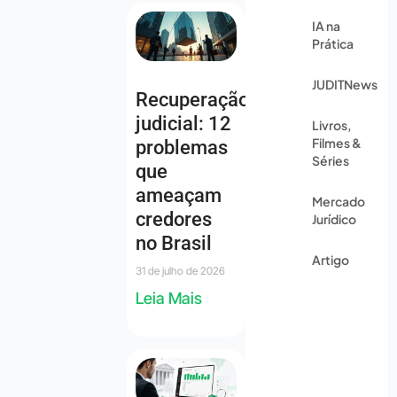
IA na
Prática
JUDITNews
Recuperação
judicial: 12
Livros,
Filmes &
problemas
Séries
que
ameaçam
Mercado
credores
Jurídico
no Brasil
Artigo
31 de julho de 2026
Leia Mais