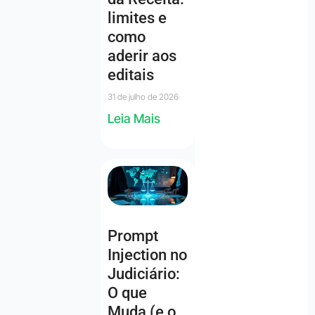
limites e
como
aderir aos
editais
31 de julho de 2026
Leia Mais
Prompt
Injection no
Judiciário:
O que
Muda (e o