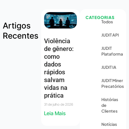
CATEGORIAS
Todos
Artigos
Recentes
JUDIT API
Violência
de gênero:
JUDIT
Plataforma
como
dados
JUDIT IA
rápidos
salvam
JUDIT Miner
Precatórios
vidas na
prática
Histórias
31 de julho de 2026
de
Clientes
Leia Mais
Notícias