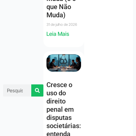
que Não
Muda)
31 de julho de 2026
Leia Mais
Cresce o
uso do
direito
penal em
disputas
societárias:
entenda