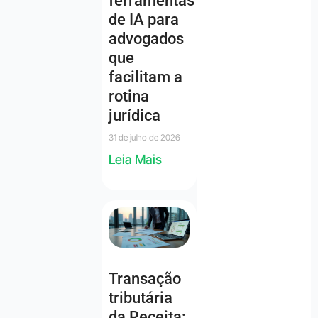
ferramentas
de IA para
advogados
que
facilitam a
rotina
jurídica
31 de julho de 2026
Leia Mais
Transação
tributária
da Receita: