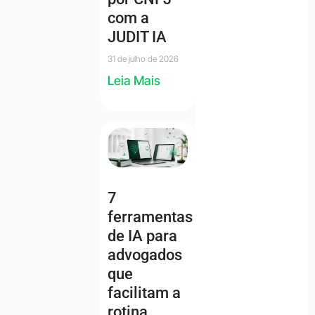
com a
JUDIT IA
31 de julho de 2026
Leia Mais
7
ferramentas
de IA para
advogados
que
facilitam a
rotina