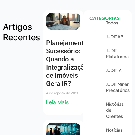
CATEGORIAS
Todos
Artigos
Recentes
JUDIT API
Planejamento
Sucessório:
JUDIT
Plataforma
Quando a
Integralização
JUDIT IA
de Imóveis
Gera IR?
JUDIT Miner
Precatórios
4 de agosto de 2026
Leia Mais
Histórias
de
Clientes
Notícias