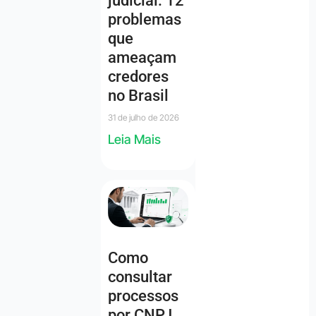
judicial: 12
problemas
que
ameaçam
credores
no Brasil
31 de julho de 2026
Leia Mais
Como
consultar
processos
por CNPJ