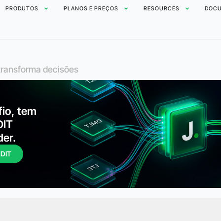
PRODUTOS
PLANOS E PREÇOS
RESOURCES
DOCU
e transforma decisões
fio, tem
DIT
der.
UDIT