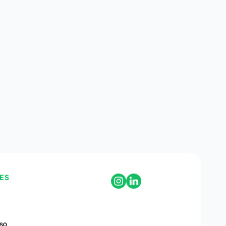
ES
so