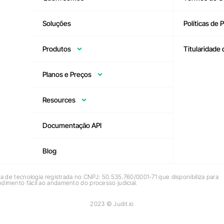
Soluções
Políticas de 
Produtos
Titularidade
Planos e Preços
Resources
Documentação API
Blog
tecnologia registrada no CNPJ: 50.535.760/0001-71 que disponibiliza para
imento fácil ao andamento do processo judicial.
2023 © Judit.io