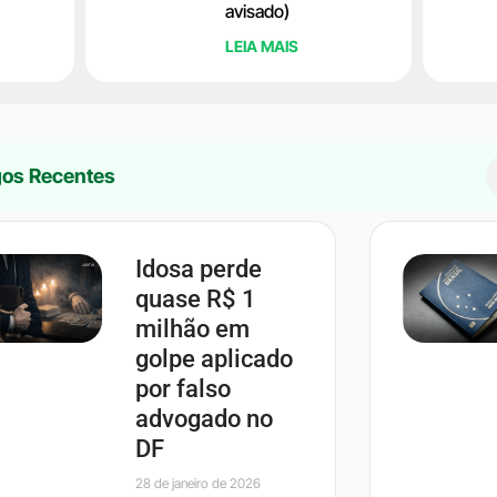
avisado)
LEIA MAIS
gos Recentes
Idosa perde
quase R$ 1
milhão em
golpe aplicado
por falso
advogado no
DF
28 de janeiro de 2026