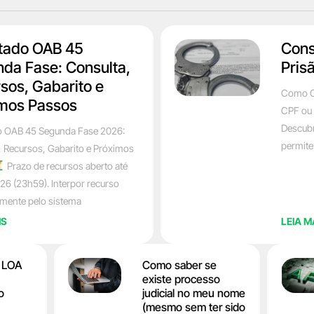
tado OAB 45
Cons
da Fase: Consulta,
Pris
sos, Gabarito e
Como C
mos Passos
CPF ou 
Descubr
o OAB 45 Segunda Fase 2026:
permite
, Recursos, Gabarito e Próximos
Prazo de recursos aberto até
26 (23h59). Interpor recurso
amente pelo sistema
IS
LEIA M
a LOA
Como saber se
existe processo
o
judicial no meu nome
(mesmo sem ter sido