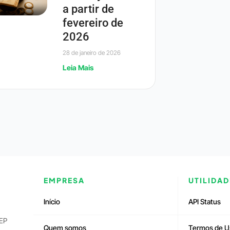
a partir de
fevereiro de
2026
28 de janeiro de 2026
Leia Mais
EMPRESA
UTILIDAD
Início
API Status
CEP
Quem somos
Termos de U