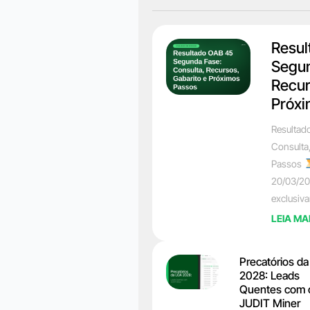
Resul
Segun
Recur
Próxi
Resultad
Consulta
Passos
20/03/20
exclusiv
LEIA MA
Precatórios d
2028: Leads
Quentes com 
JUDIT Miner