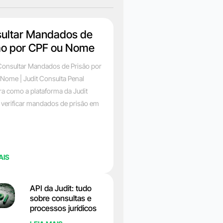
ultar Mandados de
ão por CPF ou Nome
onsultar Mandados de Prisão por
Nome | Judit Consulta Penal
a como a plataforma da Judit
 verificar mandados de prisão em
AIS
API da Judit: tudo
sobre consultas e
processos jurídicos