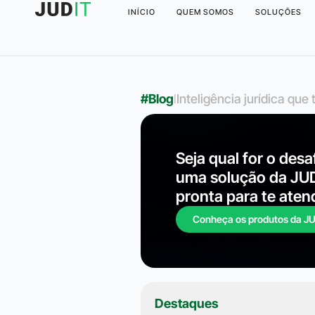
INÍCIO
QUEM SOMOS
SOLUÇÕES
#Blog
l
Inteligência jurídica qu
Seja qual for o desa
uma solução da JU
pronta para te aten
Conheça os produtos da J
Destaques