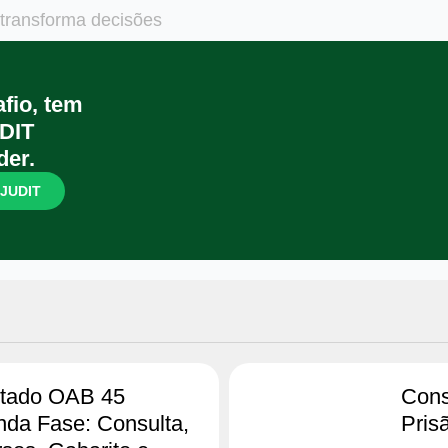
e transforma decisões
afio, tem
DIT
der.
 JUDIT
ltado OAB 45
Cons
da Fase: Consulta,
Pris