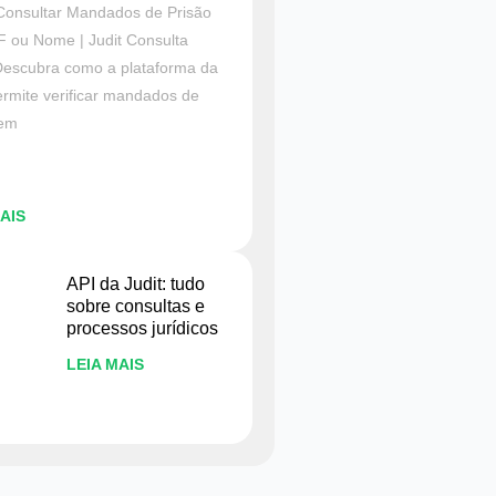
onsultar Mandados de Prisão
F ou Nome | Judit Consulta
Descubra como a plataforma da
ermite verificar mandados de
 em
AIS
API da Judit: tudo
sobre consultas e
processos jurídicos
LEIA MAIS