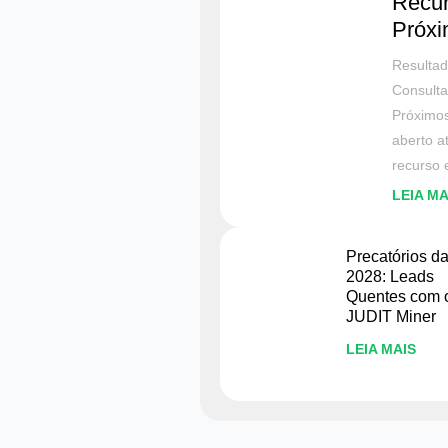
Recur
Próx
Resulta
Consulta
Próximos
aberto a
recurso 
LEIA MA
Precatórios d
2028: Leads
Quentes com 
JUDIT Miner
LEIA MAIS