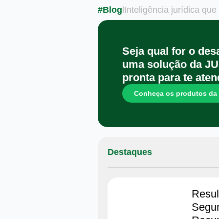
#Blog
l
Inteligência jurídica qu
Seja qual for o des
uma solução da JU
pronta para te aten
Conheça os produtos da
Destaques
Resu
Segun