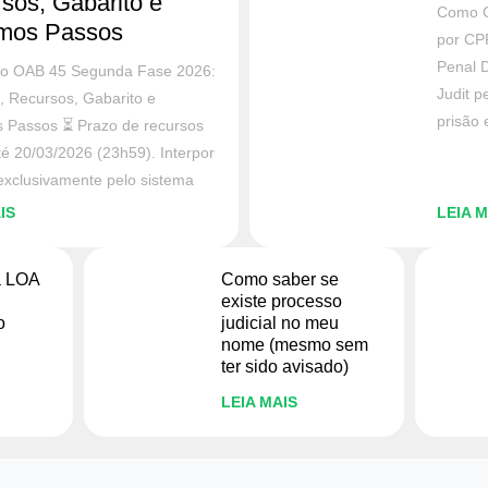
sos, Gabarito e
Como C
imos Passos
por CP
Penal 
do OAB 45 Segunda Fase 2026:
Judit p
, Recursos, Gabarito e
prisão
 Passos ⏳ Prazo de recursos
té 20/03/2026 (23h59). Interpor
exclusivamente pelo sistema
IS
LEIA M
a LOA
Como saber se
existe processo
o
judicial no meu
nome (mesmo sem
ter sido avisado)
LEIA MAIS