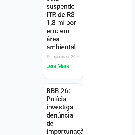
suspende
ITR de R$
1,8 mi por
erro em
área
ambiental
19 de janeiro de 2026
Leia Mais
BBB 26:
Polícia
investiga
denúncia
de
importunação