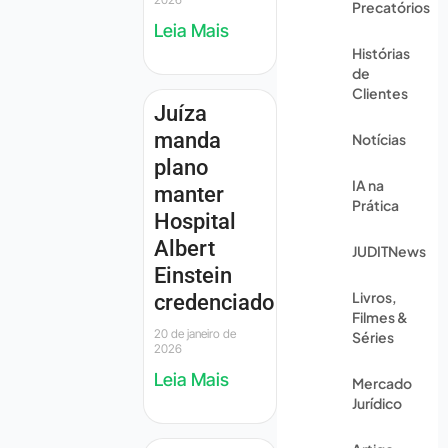
Precatórios
Leia Mais
Histórias
de
Clientes
Juíza
manda
Notícias
plano
IA na
manter
Prática
Hospital
Albert
JUDITNews
Einstein
Livros,
credenciado
Filmes &
20 de janeiro de
Séries
2026
Leia Mais
Mercado
Jurídico