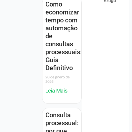
Artigo
Como
economizar
tempo com
automação
de
consultas
processuais:
Guia
Definitivo
20 de janeiro de
2026
Leia Mais
Consulta
processual:
por que