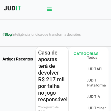
#Blog
l
Inteligência jurídica que transforma decisões
Casa de
CATEGORIAS
Todos
apostas
Artigos Recentes
terá de
JUDIT API
devolver
R$ 217 mil
JUDIT
Plataforma
por falha
no jogo
JUDIT IA
responsável
20 de janeiro de
JUDIT Miner
2026