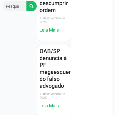
descumprir
ordem
13 de novembro de
2025
Leia Mais
OAB/SP
denuncia à
PF
megaesquema
do falso
advogado
13 de novembro de
2025
Leia Mais