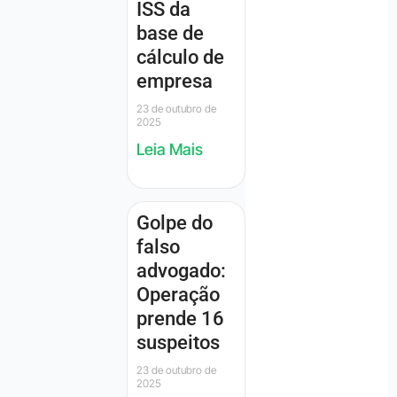
ISS da
base de
cálculo de
empresa
23 de outubro de
2025
Leia Mais
Golpe do
falso
advogado:
Operação
prende 16
suspeitos
23 de outubro de
2025