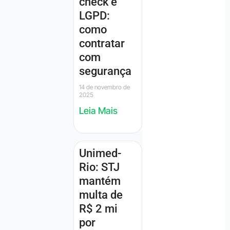
check e
LGPD:
como
contratar
com
segurança
14 de novembro de
2025
Leia Mais
Unimed-
Rio: STJ
mantém
multa de
R$ 2 mi
por