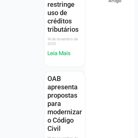
Artigo
restringe
uso de
créditos
tributários
14 de novembro de
2025
Leia Mais
OAB
apresenta
propostas
para
modernizar
o Código
Civil