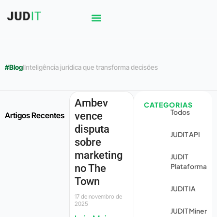
#Blog
l
Inteligência jurídica que transforma decisões
Ambev
CATEGORIAS
Todos
vence
Artigos Recentes
disputa
JUDIT API
sobre
marketing
JUDIT
Plataforma
no The
Town
JUDIT IA
17 de novembro de
2025
JUDIT Miner