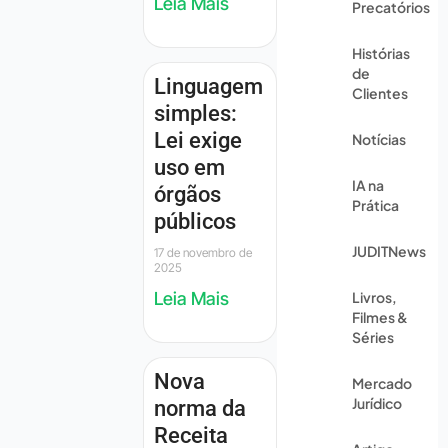
Leia Mais
Precatórios
Histórias
de
Linguagem
Clientes
simples:
Lei exige
Notícias
uso em
IA na
órgãos
Prática
públicos
JUDITNews
17 de novembro de
2025
Leia Mais
Livros,
Filmes &
Séries
Nova
Mercado
Jurídico
norma da
Receita