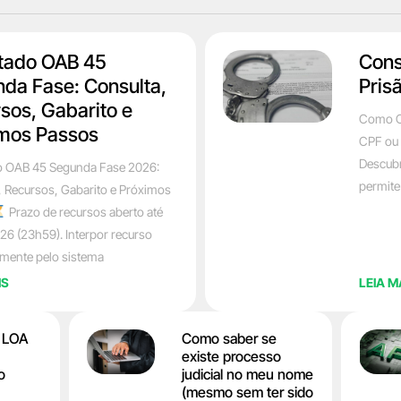
tado OAB 45
Cons
da Fase: Consulta,
Pris
sos, Gabarito e
Como C
mos Passos
CPF ou 
Descubr
o OAB 45 Segunda Fase 2026:
permite
, Recursos, Gabarito e Próximos
Prazo de recursos aberto até
26 (23h59). Interpor recurso
amente pelo sistema
IS
LEIA M
a LOA
Como saber se
existe processo
o
judicial no meu nome
(mesmo sem ter sido