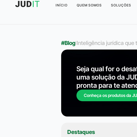
INÍCIO
QUEM SOMOS
SOLUÇÕES
#Blog
l
Inteligência jurídica qu
Seja qual for o desa
uma solução da JU
pronta para te aten
Conheça os produtos da J
Destaques