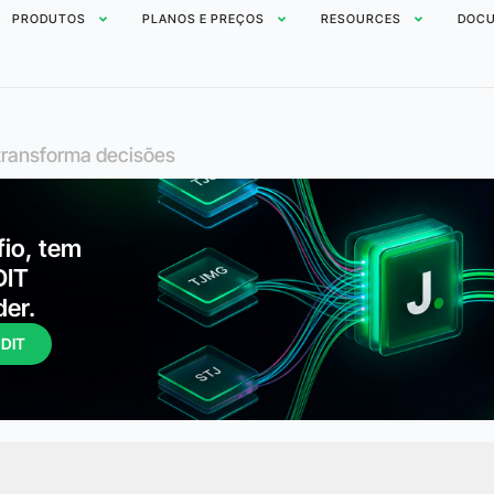
PRODUTOS
PLANOS E PREÇOS
RESOURCES
DOCU
e transforma decisões
fio, tem
DIT
der.
UDIT