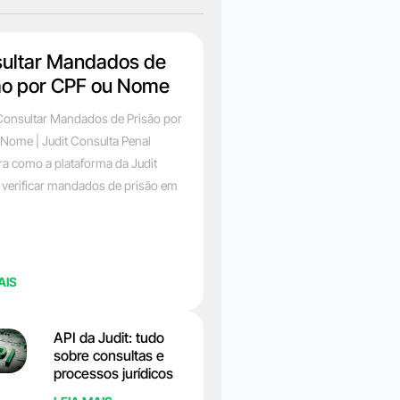
ultar Mandados de
ão por CPF ou Nome
onsultar Mandados de Prisão por
Nome | Judit Consulta Penal
a como a plataforma da Judit
 verificar mandados de prisão em
AIS
API da Judit: tudo
sobre consultas e
processos jurídicos