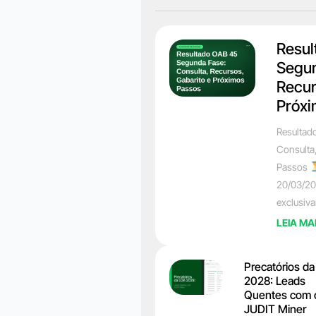
Resul
Segun
Recur
Próxi
Resultad
Consulta
Passos
20/03/20
exclusiv
LEIA MA
Precatórios d
2028: Leads
Quentes com 
JUDIT Miner