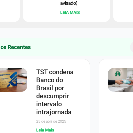
avisado)
LEIA MAIS
gos Recentes
TST condena
Banco do
Brasil por
descumprir
intervalo
intrajornada
25 de abril de 2025
Leia Mais