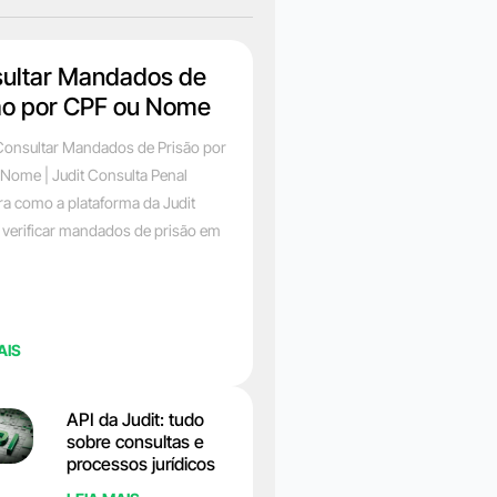
ultar Mandados de
ão por CPF ou Nome
onsultar Mandados de Prisão por
Nome | Judit Consulta Penal
a como a plataforma da Judit
 verificar mandados de prisão em
AIS
API da Judit: tudo
sobre consultas e
processos jurídicos