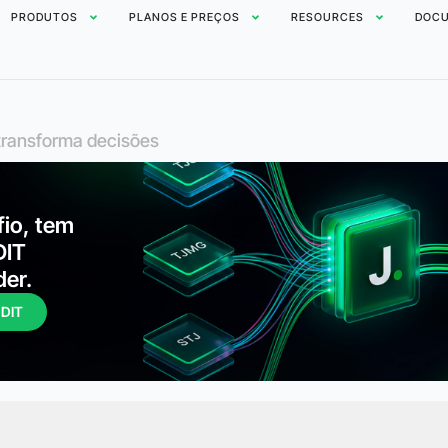
PRODUTOS
PLANOS E PREÇOS
RESOURCES
DOCU
e transforma decisões
fio, tem
DIT
der.
UDIT