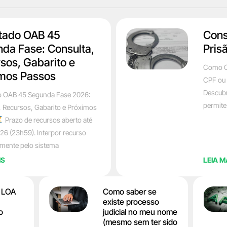
tado OAB 45
Cons
da Fase: Consulta,
Pris
sos, Gabarito e
Como C
mos Passos
CPF ou 
Descubr
o OAB 45 Segunda Fase 2026:
permite
, Recursos, Gabarito e Próximos
Prazo de recursos aberto até
26 (23h59). Interpor recurso
amente pelo sistema
IS
LEIA M
a LOA
Como saber se
existe processo
o
judicial no meu nome
(mesmo sem ter sido