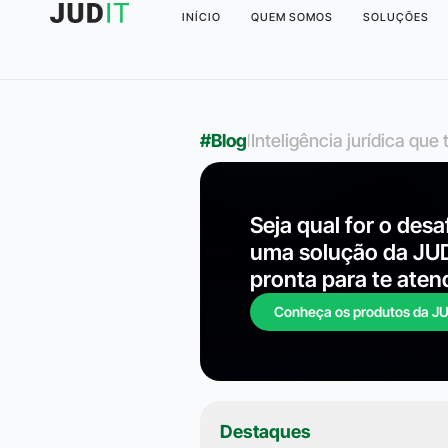
INÍCIO
QUEM SOMOS
SOLUÇÕES
#Blog
l
Inteligência jurídica qu
Seja qual for o desa
uma solução da JU
pronta para te aten
Conheça os produtos da J
Destaques