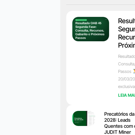
Resul
Segun
Recur
Próxi
Resultad
Consulta
Passos
20/03/20
exclusiv
LEIA MA
Precatórios d
2028: Leads
Quentes com 
JUDIT Miner